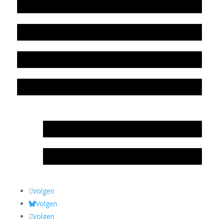
Werkwijze en medewerkers
Beleidsplan
Colofon
Privacyverklaring Stichting Literatuursite Meander
In memoriam Rob de Vos
Rob de Vos – prijs
Volgen
Volgen
Volgen