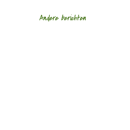
Andere berichten
Hoe een ziek lichaam zich verhoudt tot een zieke
wereld door Eric van Loo - - (*Red. Naar
aanleiding van het overlijden van Lieke
Marsman....