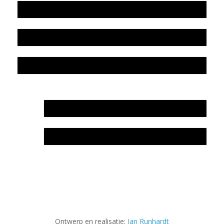
Beleidsplan
Colofon
Privacyverklaring Stichting Literatuursite Meander
In memoriam Rob de Vos
Rob de Vos – prijs
Ontwerp en realisatie:
Jan Runhardt