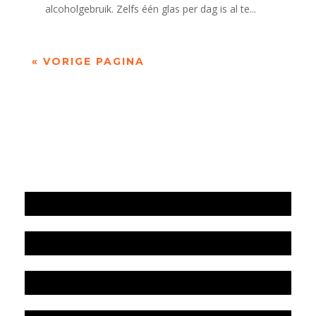
alcoholgebruik. Zelfs één glas per dag is al te...
« VORIGE PAGINA
Jaarrekening 2025 en begroting 2026
Jaarverslag 2025
Jaarrekening 2024 en begroting 2025