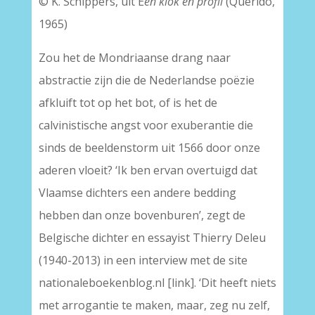
© K. Schippers, uit E
en klok en profil
(Querido,
1965)
Zou het de Mondriaanse drang naar
abstractie zijn die de Nederlandse poëzie
afkluift tot op het bot, of is het de
calvinistische angst voor exuberantie die
sinds de beeldenstorm uit 1566 door onze
aderen vloeit? ‘Ik ben ervan overtuigd dat
Vlaamse dichters een andere bedding
hebben dan onze bovenburen’, zegt de
Belgische dichter en essayist Thierry Deleu
(1940-2013) in een interview met de site
nationaleboekenblog.nl [link]. ‘Dit heeft niets
met arrogantie te maken, maar, zeg nu zelf,