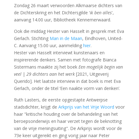
Zondag 26 maart verwoorden Alkmaarse dichters van
de Dichterskring en het Dichtersgilde 'i
k ben alles
',
aanvang 14.00 uur, Bibliotheek Kennemerwaard.
Ook die middag Hester van Hasselt in gesprek met Eva
Gerlach. Stichting
Man in de Maan
, Eindhoven, United-
C. Aanvang 15.00 uur, aanmelding
hier
.
Hester van Hasselt interviewt kunstenaars en
inspirerende denkers. Samen met fotografe Bianca
Sistermans maakte zij het boek
Een mogelijk begin van
veel
|
29 dichters aan het werk
[2021, Uitgeverij
Querido]. Het laatste interview in dat boek is met Eva
Gerlach, onder de titel ‘Een naakte vorm van denken’.
Ruth Lasters, de eerste opgestapte Antwerpse
stadsdichter, krijgt de
Arkprijs van het Vrije Woord
voor
haar "kritische houding over de behandeling van het
beroepsonderwijs en haar verzet tegen de beknotting
van de vrije meningsuiting". De Arkprijs wordt voor de
73e keer uitgereikt en ging vorig jaar naar Peter