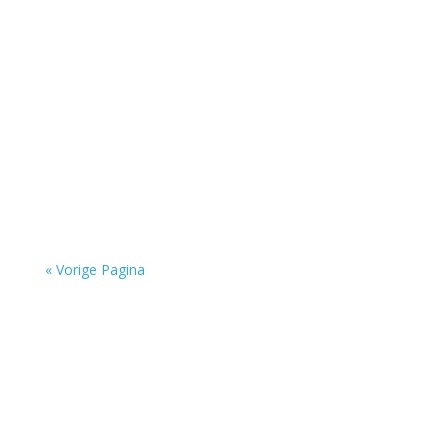
De afgelopen week op de site van Meander
Recensie van de...
De afgelopen week op de site van Meander
Recensie van de...
« Vorige Pagina