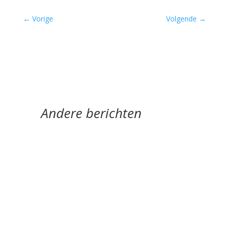
←
Vorige
Volgende
→
Andere berichten
De afgelopen week op de site van Meander
Recensie van de...