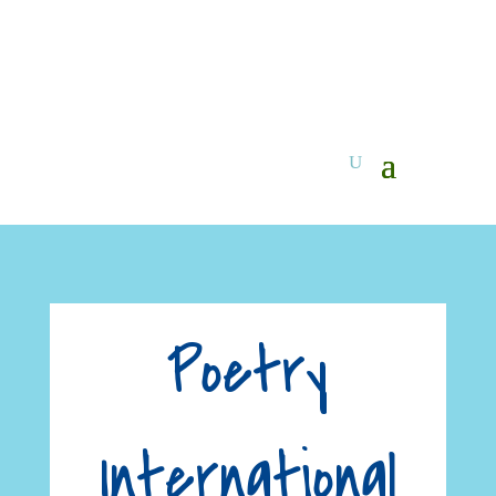
Poetry
International