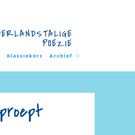
DERLANDSTALIGE
POËZIE
n
Klassiekers
Archief
oproept