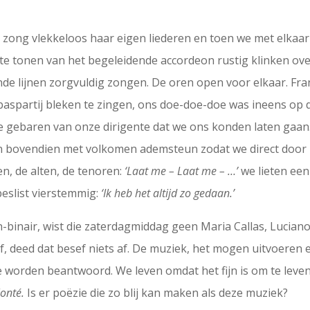
 zong vlekkeloos haar eigen liederen en toen we met elkaa
erste tonen van het begeleidende accordeon rustig klinken ove
ende lijnen zorgvuldig zongen. De oren open voor elkaar. Fr
baspartij bleken te zingen, ons doe-doe-doe was ineens op 
 gebaren van onze dirigente dat we ons konden laten gaan
n bovendien met volkomen ademsteun zodat we direct door 
n, de alten, de tenoren:
‘Laat me – Laat me – …’
we lieten een
eslist vierstemmig:
‘Ik heb het altijd zo gedaan.’
n-binair, wist die zaterdagmiddag geen Maria Callas, Luciano
f, deed dat besef niets af. De muziek, het mogen uitvoeren e
 worden beantwoord. We leven omdat het fijn is om te leve
lonté.
Is er poëzie die zo blij kan maken als deze muziek?