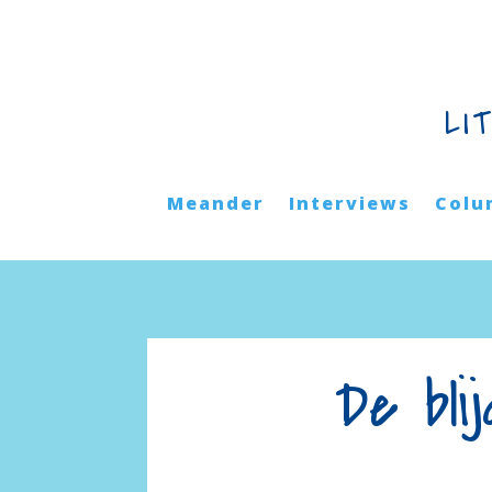
LI
Meander
Interviews
Colu
De bli