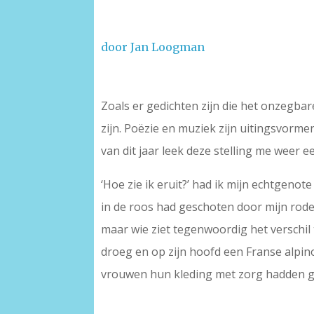
door Jan Loogman
Zoals er gedichten zijn die het onzegba
zijn. Poëzie en muziek zijn uitingsvorm
van dit jaar leek deze stelling me weer e
‘Hoe zie ik eruit?’ had ik mijn echtgenot
in de roos had geschoten door mijn rode
maar wie ziet tegenwoordig het verschil 
droeg en op zijn hoofd een Franse alpino
vrouwen hun kleding met zorg hadden g
–