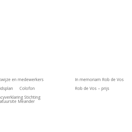
wijze en medewerkers
In memoriam Rob de Vos
idsplan
Colofon
Rob de Vos – prijs
acyverklaring Stichting
ratuursite Meander