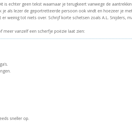
Dit is echter geen tekst waarnaar je terugkeert vanwege de aantrekki
je als lezer de geportretteerde persoon ook vindt en hoezeer je met
t er weinig tot niets over. Schrijf korte schetsen zoals A.L. Snijders,
f meer vanzelf een scherfje poëzie laat zien:
ga’s.
ingen.
eeds sneller op.