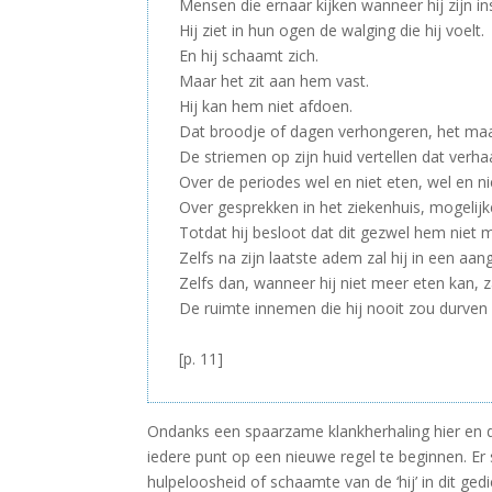
Mensen die ernaar kijken wanneer hij zijn in
Hij ziet in hun ogen de walging die hij voelt.
En hij schaamt zich.
Maar het zit aan hem vast.
Hij kan hem niet afdoen.
Dat broodje of dagen verhongeren, het maak
De striemen op zijn huid vertellen dat verhaa
Over de periodes wel en niet eten, wel en ni
Over gesprekken in het ziekenhuis, mogelijk
Totdat hij besloot dat dit gezwel hem niet 
Zelfs na zijn laatste adem zal hij in een aa
Zelfs dan, wanneer hij niet meer eten kan, za
De ruimte innemen die hij nooit zou durven
–
[p. 11]
Ondanks een spaarzame klankherhaling hier en da
iedere punt op een nieuwe regel te beginnen. Er 
hulpeloosheid of schaamte van de ‘hij’ in dit ge