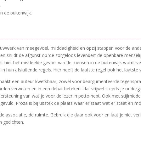
.
in de buitenwijk.
uwwerk van meegevoel, milddadigheid en opzij stappen voor de ander d
n snijdt de afgunst op ‘de zorgeloos levenden’ de openbare menselijk
at hier het misdeelde gevoel van de mensen in de buitenwijk wordt v
in hun afsluitende regels. Hier heeft de laatste regel ook het laatste 
akt een auteur kwetsbaar, zowel voor beargumenteerde tegenspraak a
rden verweten en in een debat betekent dat vrijwel steeds je onderg
steuning van wat je voor de lezer in petto hebt. Ook met stijlmiddelen
gevuld. Proza is bij uitstek de plaats waar er staat wat er staat en m
e associatie, de ruimte. Gebruik die daar ook voor en laat je niet ve
n gedichten.