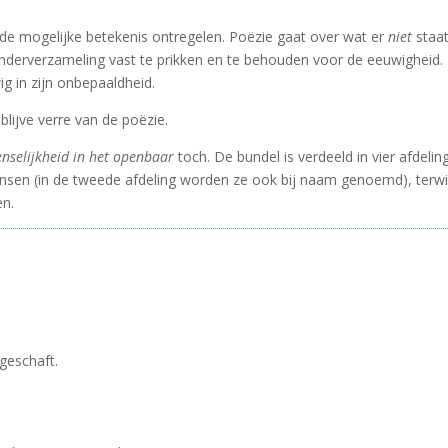
ie de mogelijke betekenis ontregelen. Poëzie gaat over wat er
niet
staat
inderverzameling vast te prikken en te behouden voor de eeuwigheid. Poë
g in zijn onbepaaldheid.
blijve verre van de poëzie.
nselijkheid in het openbaar
toch. De bundel is verdeeld in vier afdelinge
sen (in de tweede afdeling worden ze ook bij naam genoemd), terwij
en.
ngeschaft.