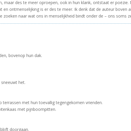
gen, maar des te meer oproepen, ook in hun klank, ontstaat er poëzie.
en ontmenselijking is er des te meer. Ik denk dat de auteur boven a
en te zoeken naar wat ons in menselijkheid bindt onder de – ons soms 
den, bovenop hun dak.
 sneeuwt het.
 op terrassen met hun toevallig tegengekomen vrienden.
itenkaas met pijnboompitten.
blijft doorgaan.