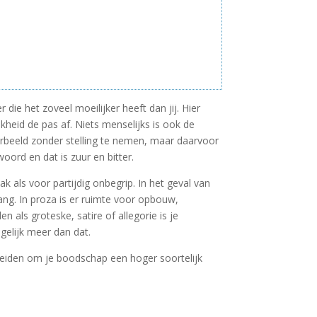
ie het zoveel moeilijker heeft dan jij. Hier
heid de pas af. Niets menselijks is ook de
erbeeld zonder stelling te nemen, maar daarvoor
woord en dat is zuur en bitter.
ls voor partijdig onbegrip. In het geval van
ang. In proza is er ruimte voor opbouw,
 als groteske, satire of allegorie is je
ogelijk meer dan dat.
rleiden om je boodschap een hoger soortelijk