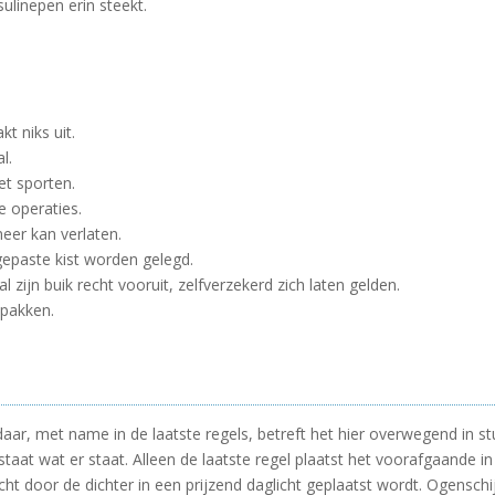
sulinepen erin steekt.
t niks uit.
l.
et sporten.
e operaties.
meer kan verlaten.
ngepaste kist worden gelegd.
l zijn buik recht vooruit, zelfverzekerd zich laten gelden.
 pakken.
ar, met name in de laatste regels, betreft het hier overwegend in st
staat wat er staat. Alleen de laatste regel plaatst het voorafgaande i
dicht door de dichter in een prijzend daglicht geplaatst wordt. Ogens