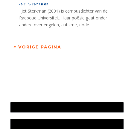
Jet Sterkman
Jet Sterkman (2001) is campusdichter van de
Radboud Universiteit. Haar poëzie gaat onder
andere over engelen, autisme, dode...
« VORIGE PAGINA
Jaarrekening 2025 en begroting 2026
Jaarverslag 2025