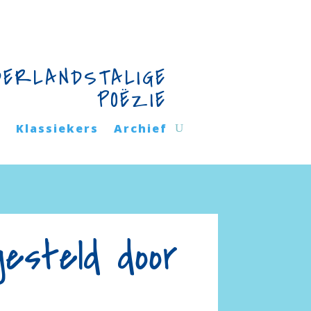
DERLANDSTALIGE
POËZIE
n
Klassiekers
Archief
esteld door