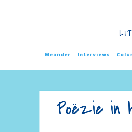
LI
Meander
Interviews
Colu
Poëzie in 