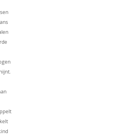
nsen
dans
alen
rde
rogen
hijnt.
aan
ppelt
kelt
kind