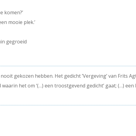
f je komen?’
 een mooie plek.’
uin gegroeid
f nooit gekozen hebben. Het gedicht ’Vergeving’ van Frits A
waarin het om ‘(…) een troostgevend gedicht’ gaat; (…) een 