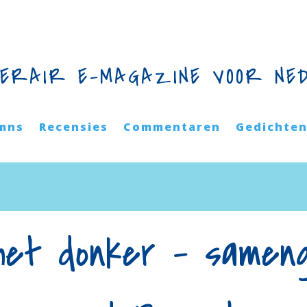
TERAIR E-MAGAZINE VOOR NE
mns
Recensies
Commentaren
Gedichte
het donker – sameng