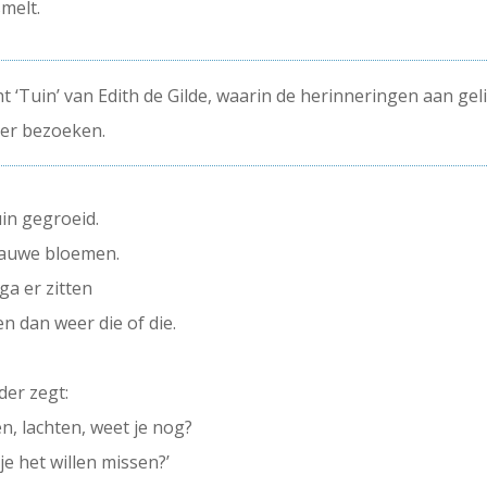
melt.
t ‘Tuin’ van Edith de Gilde, waarin de herinneringen aan ge
ker bezoeken.
in gegroeid.
 blauwe bloemen.
ga er zitten
n dan weer die of die.
der zegt:
n, lachten, weet je nog?
 je het willen missen?’