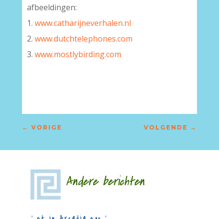
afbeeldingen:
1.
www.catharijneverhalen.nl
2.
www.dutchtelephones.com
3.
www.mostlybirding.com
–
←
VORIGE
VOLGENDE
→
Andere berichten
‘…et in Arcadia ego…’