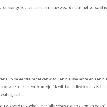
ordt hier gezocht naar een nieuw woord maar het verschil i
r al in de eerste regel van
Mei
: ‘Een nieuwe lente en een ni
trouwde toereikend kon zijn: ‘Ik wil dat dit lied klinkt als he
e watergracht…’
 nieuw woord te zoeken
voor ‘
alle crises die nog komen gaan’, 