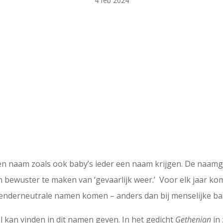
4 feb 2024
en naam zoals ook baby’s ieder een naam krijgen. De naamg
n bewuster te maken van ‘gevaarlijk weer.’ Voor elk jaar ko
enderneutrale namen komen – anders dan bij menselijke baby
 kan vinden in dit namen geven. In het gedicht
Gethenian
in 