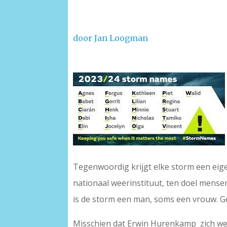
door Jan Loogman
–
Tegenwoordig krijgt elke storm een eig
nationaal weerinstituut, ten doel mense
is de storm een man, soms een vrouw. G
Misschien dat Erwin Hurenkamp zich wel