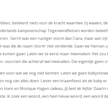
en, betekent niets voor de kracht waarmee zij waaien, de s
derlands kampioenschap Tegenwindfietsen worden beleefd. 
ren. Gerrit was een rustiger storm dan Ciara, maar aan zij
m was die de naam ‘storm’ niet verdiende. Gaan we hiervan ui
e komen gaan. Laten we ze eerst maar meemaken. Het zou kun
 voorzien die achteraf wel meevallen. Die eigenlijk geen cris
den voor wat we nog niet kennen. Laten we geen babyshowe
n nog van alles doen. Liever een kraamfeest als de baby er 
van Hans en Monique Hagen cadeau,
Jij bent de liefste
. Daarin
fste: ik zoek een woord, een heel nieuw woord, een woord da