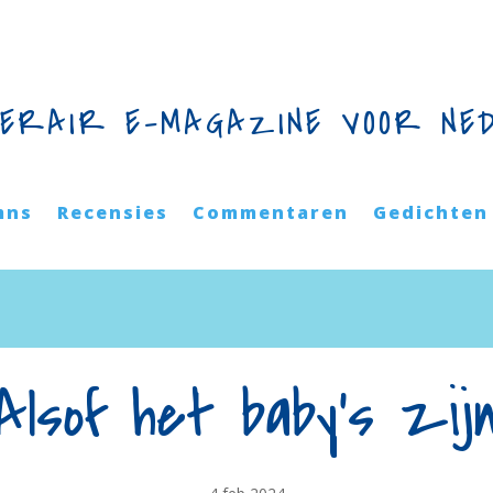
TERAIR E-MAGAZINE VOOR NE
mns
Recensies
Commentaren
Gedichten
Alsof het baby’s zij