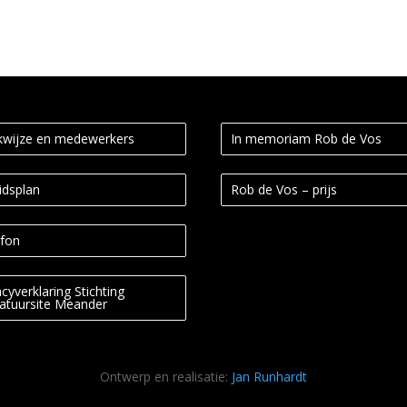
wijze en medewerkers
In memoriam Rob de Vos
idsplan
Rob de Vos – prijs
fon
acyverklaring Stichting
ratuursite Meander
Ontwerp en realisatie:
Jan Runhardt