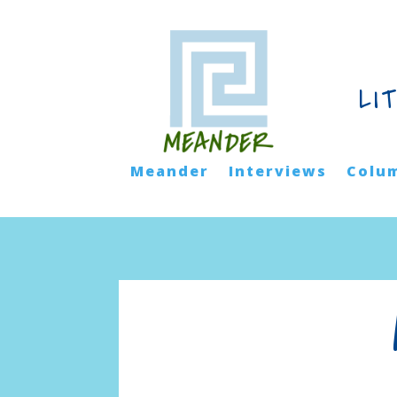
LI
Meander
Interviews
Colu