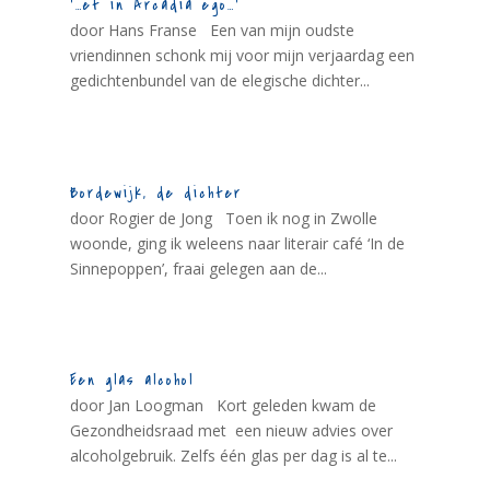
‘…et in Arcadia ego…’
door Hans Franse Een van mijn oudste
vriendinnen schonk mij voor mijn verjaardag een
gedichtenbundel van de elegische dichter...
Bordewijk, de dichter
door Rogier de Jong Toen ik nog in Zwolle
woonde, ging ik weleens naar literair café ‘In de
Sinnepoppen’, fraai gelegen aan de...
Een glas alcohol
door Jan Loogman Kort geleden kwam de
Gezondheidsraad met een nieuw advies over
alcoholgebruik. Zelfs één glas per dag is al te...