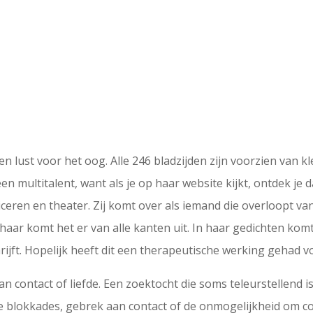
en lust voor het oog. Alle 246 bladzijden zijn voorzien van k
en multitalent, want als je op haar website kijkt, ontdek je d
ren en theater. Zij komt over als iemand die overloopt van 
haar komt het er van alle kanten uit. In haar gedichten kom
ijft. Hopelijk heeft dit een therapeutische werking gehad v
an contact of liefde. Een zoektocht die soms teleurstellend
e blokkades, gebrek aan contact of de onmogelijkheid om co