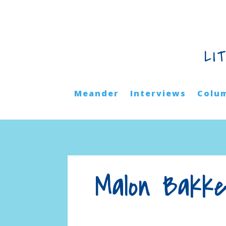
LI
Meander
Interviews
Colu
Malon Bakke