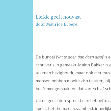
Liefde geeft houvast
door Maurice Broere
–
–
De bundel
Wat te doen dan doen alsof
is e
schrijver zijn gemaakt. Malon Bakker is e
tekenen bezighoudt, maar ook met musice
mensen hebben moeite zich te uiten, bij 
heeft meegemaakt en dat van zich af schr
Uit de gedichten spreekt een behoefte a
speelt het thema eenzaamheid, innerlijk