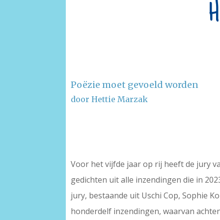
H
Poëzie moet gevoeld worden
door Hettie Marzak
–
–
Voor het vijfde jaar op rij heeft de jur
gedichten uit alle inzendingen die in 20
jury, bestaande uit Uschi Cop, Sophie K
honderdelf inzendingen, waarvan achtent