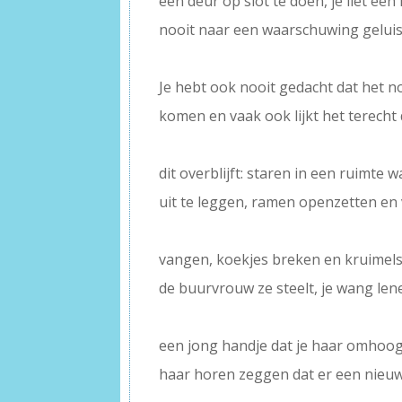
een deur op slot te doen, je liet ee
nooit naar een waarschuwing geluis
–
Je hebt ook nooit gedacht dat het n
komen en vaak ook lijkt het terecht 
–
dit overblijft: staren in een ruimte
uit te leggen, ramen openzetten en 
–
vangen, koekjes breken en kruimels
de buurvrouw ze steelt, je wang le
–
een jong handje dat je haar omhoog
haar horen zeggen dat er een nieuw