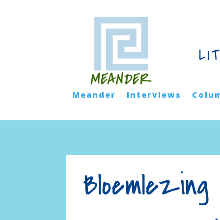
LI
Meander
Interviews
Colu
Bloemlezing