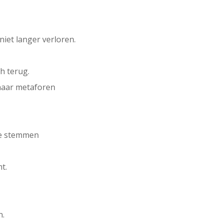
niet langer verloren.
h terug.
 naar metaforen
de stemmen
t.
:
n.