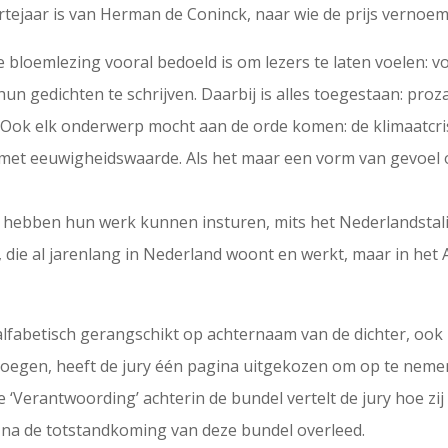
ejaar is van Herman de Coninck, naar wie de prijs vernoemd
ze bloemlezing vooral bedoeld is om lezers te laten voelen:
n gedichten te schrijven. Daarbij is alles toegestaan: pr
Ook elk onderwerp mocht aan de orde komen: de klimaatcrisis
ën met eeuwigheidswaarde. Als het maar een vorm van gevoel 
 hebben hun werk kunnen insturen, mits het Nederlandstali
ie al jarenlang in Nederland woont en werkt, maar in het Ar
 alfabetisch gerangschikt op achternaam van de dichter, ook 
loegen, heeft de jury één pagina uitgekozen om op te nemen,
e ‘Verantwoording’ achterin de bundel vertelt de jury hoe zi
rt na de totstandkoming van deze bundel overleed.