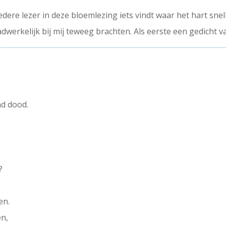
edere lezer in deze bloemlezing iets vindt waar het hart sne
dwerkelijk bij mij teweeg brachten. Als eerste een gedicht 
nd dood.
?
en.
en,