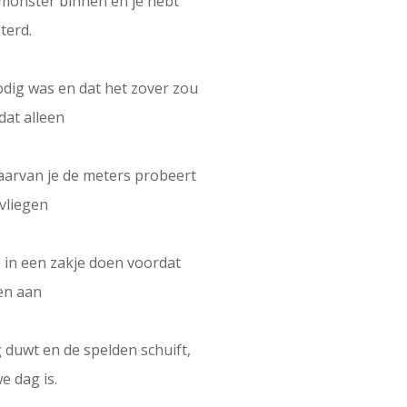
n monster binnen en je hebt
terd.
odig was en dat het zover zou
dat alleen
 waarvan je de meters probeert
vliegen
 in een zakje doen voordat
nen aan
 duwt en de spelden schuift,
e dag is.