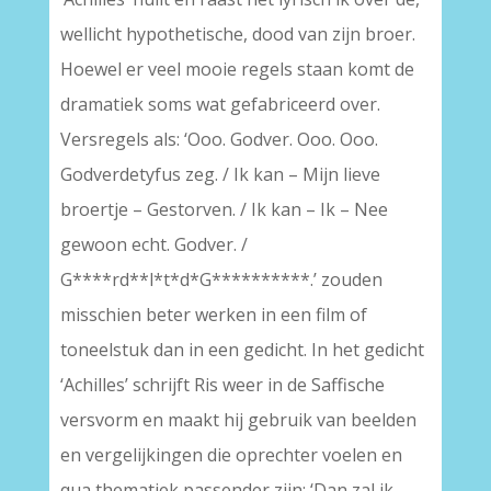
wellicht hypothetische, dood van zijn broer.
Hoewel er veel mooie regels staan komt de
dramatiek soms wat gefabriceerd over.
Versregels als: ‘Ooo. Godver. Ooo. Ooo.
Godverdetyfus zeg. / Ik kan – Mijn lieve
broertje – Gestorven. / Ik kan – Ik – Nee
gewoon echt. Godver. /
G****rd**l*t*d*G**********.’ zouden
misschien beter werken in een film of
toneelstuk dan in een gedicht. In het gedicht
‘Achilles’ schrijft Ris weer in de Saffische
versvorm en maakt hij gebruik van beelden
en vergelijkingen die oprechter voelen en
qua thematiek passender zijn: ‘Dan zal ik