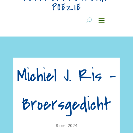
POËZIE
Michiel J. Ris –
Broersgedicht
8 mei 2024