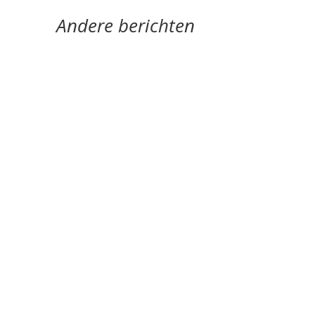
Andere berichten
‘Schrijven is mijn leeflijn zeg ik altijd maar.’ door
Alja Spaan Jacobus Bos (1943) debuteerde in
1969 met de verhalenbundel...
'Standhouden in de mallemolen' door Wim
Vandeleene foto © Damon De Backer Over
moederschap, woorden die verzorgen en...