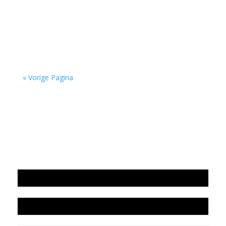
'over Pessoa's Faust: een drama in dichtvorm'
door Sander de Vaan Fernando Pessoa (1888–
1935) geldt als een van de grootste...
« Vorige Pagina
Jaarrekening 2025 en begroting 2026
Jaarverslag 2025