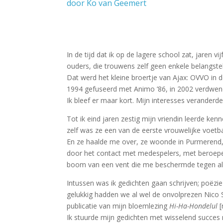
door Ko van Geemert
In de tijd dat ik op de lagere school zat, jaren 
ouders, die trouwens zelf geen enkele belangste
Dat werd het kleine broertje van Ajax: OVVO in
1994 gefuseerd met Animo ’86, in 2002 verdwen
Ik bleef er maar kort. Mijn interesses verander
Tot ik eind jaren zestig mijn vriendin leerde ke
zelf was ze een van de eerste vrouwelijke voetb
En ze haalde me over, ze woonde in Purmerend, o
door het contact met medespelers, met beroepe
boom van een vent die me beschermde tegen al 
Intussen was ik gedichten gaan schrijven; poëzi
gelukkig hadden we al wel de onvolprezen Nico S
publicatie van mijn bloemlezing
Hi-Ha-Hondelul
Ik stuurde mijn gedichten met wisselend succes 