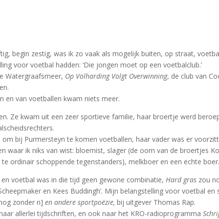
vijftig, begin zestig, was ik zo vaak als mogelijk buiten, op straat, v
lling voor voetbal hadden: ‘Die jongen moet op een voetbalclub.’
 de Watergraafsmeer,
Op Volharding Volgt Overwinning
, de club van Coo
en.
den en van voetballen kwam niets meer.
nnen. Ze kwam uit een zeer sportieve familie, haar broertje werd bero
alscheidsrechters.
m bij Purmersteyn te komen voetballen, haar vader was er voorzitter
n waar ik niks van wist: bloemist, slager (de oom van de broertjes
te ordinair schoppende tegenstanders), melkboer en een echte boer
e en voetbal was in die tijd geen gewone combinatie,
Hard gras
zou no
cheepmaker en Kees Buddingh’. Mijn belangstelling voor voetbal en s
[nog zonder n]
en andere sportpoëzie,
bij uitgever Thomas Rap.
naar allerlei tijdschriften, en ook naar het KRO-radioprogramma
Schri