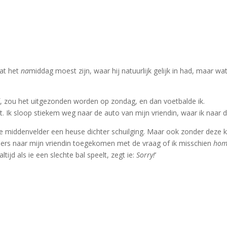
dat het
na
middag moest zijn, waar hij natuurlijk gelijk in had, maar wat
f, zou het uitgezonden worden op zondag, en dan voetbalde ik.
st. Ik sloop stiekem weg naar de auto van mijn vriendin, waar ik naar d
 middenvelder een heuse dichter schuilging. Maar ook zonder deze k
s naar mijn vriendin toegekomen met de vraag of ik misschien
ho
ltijd als ie een slechte bal speelt, zegt ie:
Sorry!
’