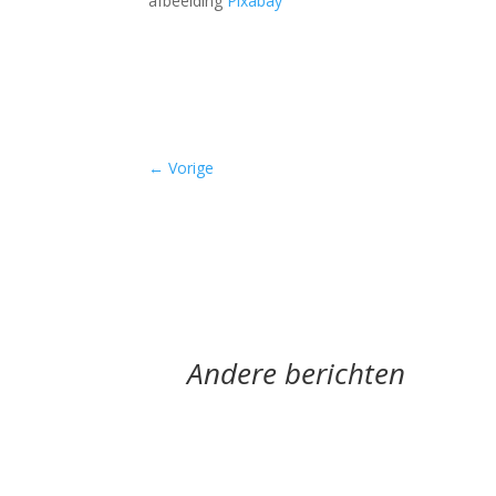
afbeelding
Pixabay
–
←
Vorige
Andere berichten