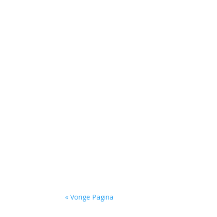
door Hans Franse Een van mijn oudste vriend
door Rogier de Jong Toen ik nog in Zwolle woo
door Jan Loogman Kort geleden kwam de Gezon
« Vorige Pagina