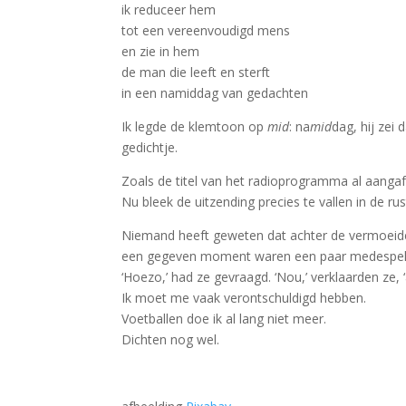
ik reduceer hem
tot een vereenvoudigd mens
en zie in hem
de man die leeft en sterft
in een namiddag van gedachten
Ik legde de klemtoon op
mid
: na
mid
dag, hij zei 
gedichtje.
Zoals de titel van het radioprogramma al aanga
Nu bleek de uitzending precies te vallen in de ru
Niemand heeft geweten dat achter de vermoeide
een gegeven moment waren een paar medespeler
‘Hoezo,’ had ze gevraagd. ‘Nou,’ verklaarden ze, ‘a
Ik moet me vaak verontschuldigd hebben.
Voetballen doe ik al lang niet meer.
Dichten nog wel.