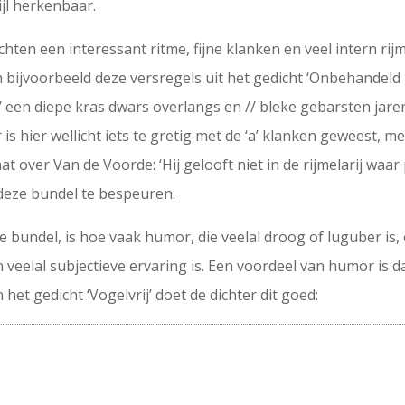
ijl herkenbaar.
dichten een interessant ritme, fijne klanken en veel intern ri
bijvoorbeeld deze versregels uit het gedicht ‘Onbehandeld 
 / een diepe kras dwars overlangs en // bleke gebarsten jar
is hier wellicht iets te gretig met de ‘a’ klanken geweest, me
t over Van de Voorde: ‘Hij gelooft niet in de rijmelarij waar
 deze bundel te bespeuren.
e bundel, is hoe vaak humor, die veelal droog of luguber is,
 veelal subjectieve ervaring is. Een voordeel van humor is 
et gedicht ‘Vogelvrij’ doet de dichter dit goed: