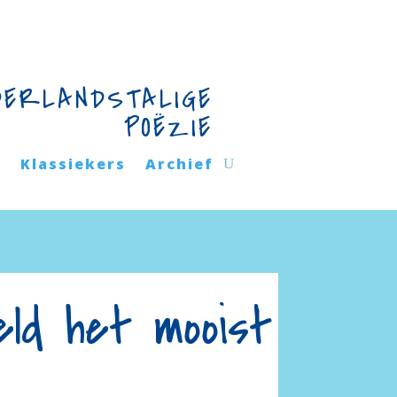
DERLANDSTALIGE
POËZIE
n
Klassiekers
Archief
eld het mooist