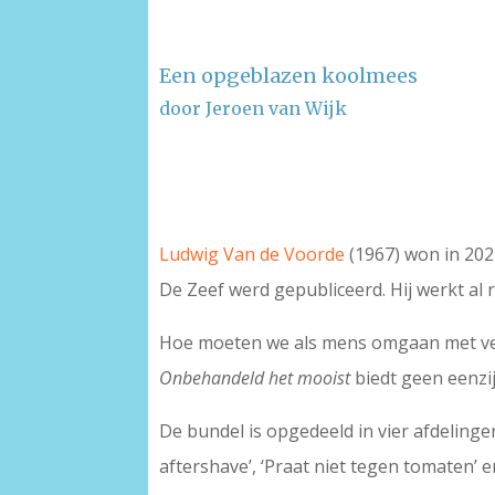
Een opgeblazen koolmees
door Jeroen van Wijk
–
–
Ludwig Van de Voorde
(1967) won in 202
De Zeef werd gepubliceerd. Hij werkt al 
Hoe moeten we als mens omgaan met verand
Onbehandeld het mooist
biedt geen eenzi
De bundel is opgedeeld in vier afdeling
aftershave’, ‘Praat niet tegen tomaten’ 