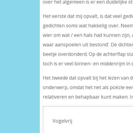
over het algemeen is er een duidelijke st
Het eerste dat mij opvalt, is dat veel ge
gedichten soms wat hakkelig over. Neem 
wier om wat / een hals had kunnen zijn,
waar aanspoelen uit bestond’. De dichter 
beetje overdonderd. Op de achterflap staa
toch is er veel binnen- en middenrijm in
Het tweede dat opvalt bij het lezen van d
onderwerp, omdat het net als poëzie een
relativeren en behapbaar kunt maken. In h
Vogelvrij
–