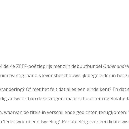
4 de 4e ZEEF-poëzieprijs met zijn debuutbundel
Onbehandeld
ruim twintig jaar als levensbeschouwelijk begeleider in het z
ering? Of met het feit dat alles een einde kent? En dat er 
jdig antwoord op deze vragen, maar schuurt er regelmatig l
en, waarvan de titels in verschillende gedichten terugkomen
en ‘Ieder woord een tweeling’. Per afdeling is er een lichte 