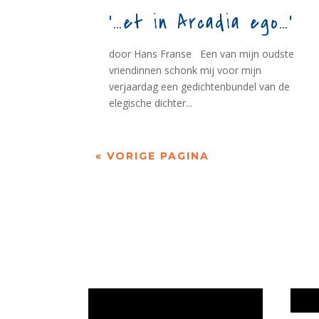
‘…et in Arcadia ego…’
door Hans Franse Een van mijn oudste
vriendinnen schonk mij voor mijn
verjaardag een gedichtenbundel van de
elegische dichter...
« VORIGE PAGINA
Jaarrekening 2025 en begroting
Werk
2026