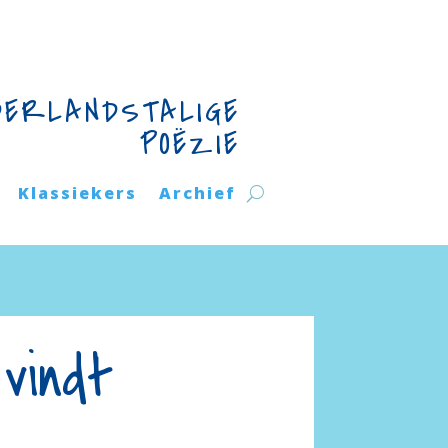
DERLANDSTALIGE
POËZIE
Klassiekers
Archief
 vindt