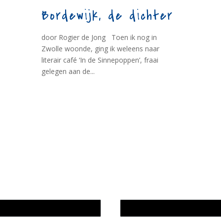
Bordewijk, de dichter
door Rogier de Jong Toen ik nog in
Zwolle woonde, ging ik weleens naar
literair café ‘In de Sinnepoppen’, fraai
gelegen aan de...
wijze en medewerkers
In memoriam Rob de Vos