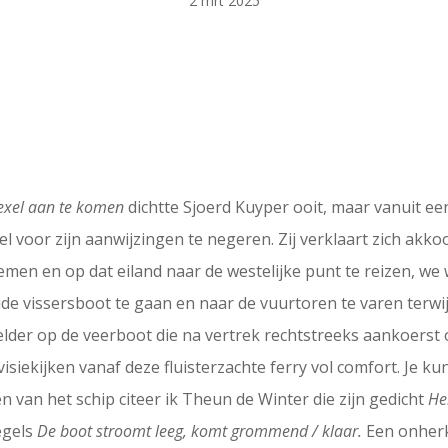
2 mrt 2025
Texel aan te komen
dichtte Sjoerd Kuyper ooit, maar vanuit ee
el voor zijn aanwijzingen te negeren. Zij verklaart zich akk
emen en op dat eiland naar de westelijke punt te reizen, we
e vissersboot te gaan en naar de vuurtoren te varen terwij
er op de veerboot die na vertrek rechtstreeks aankoerst op
visiekijken vanaf deze fluisterzachte ferry vol comfort. Je ku
n van het schip citeer ik Theun de Winter die zijn gedicht
He
egels
De boot stroomt leeg, komt grommend / klaar.
Een onherk