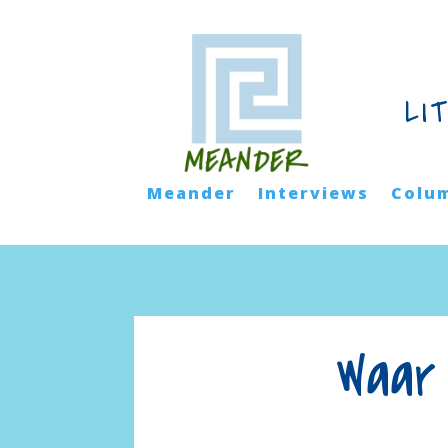
LI
Meander
Interviews
Colu
Waar 