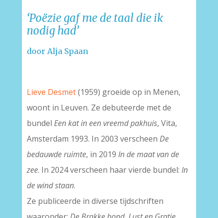
‘Poëzie gaf me de taal die ik
nodig had’
door Alja Spaan
Lieve Desmet
(1959) groeide op in Menen,
woont in Leuven. Ze debuteerde met de
bundel
Een kat in een vreemd pakhuis
, Vita,
Amsterdam 1993. In 2003 verscheen
De
bedauwde ruimte
, in 2019
In de maat van de
zee
. In 2024 verscheen haar vierde bundel:
In
de wind staan
.
Ze publiceerde in diverse tijdschriften
waaronder:
De Brakke hond
,
Lust en Gratie
,