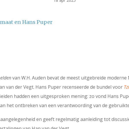
18 apr 2025
rmaat en Hans Puper
helden
van W.H. Auden bevat de meest uitgebreide moderne 
 Han van der Vegt. Hans Puper recenseerde de bundel voor
T
 Beiden hadden een uitgesproken mening: zo vond Hans Pupe
e aan het ontbreken van een verantwoording van de gebruikt
 aangelegenheid en geeft regelmatig aanleiding tot discus
ertalingen van Han van der Vegt.