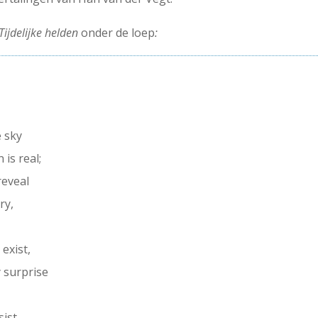
Tijdelijke helden
onder de loep
:
e sky
 is real;
reveal
ry,
exist,
 surprise
ist.