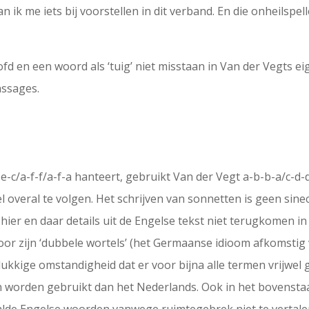
n ik me iets bij voorstellen in dit verband. En die onheilspelle
en een woord als ‘tuig’ niet misstaan in Van der Vegts eige
assages.
c/a-f-f/a-f-a hanteert, gebruikt Van der Vegt a-b-b-a/c-d-d-a
l overal te volgen. Het schrijven van sonnetten is geen sin
ier en daar details uit de Engelse tekst niet terugkomen in de
is door zijn ‘dubbele wortels’ (het Germaanse idioom afkomsti
ukkige omstandigheid dat er voor bijna alle termen vrijwel
 worden gebruikt dan het Nederlands. Ook in het bovenstaa