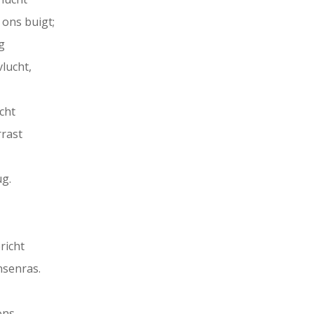
 ons buigt;
ig
lucht,
cht
rrast
ug.
richt
nsenras.
ns.