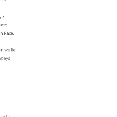
ye
ace;
n Race.
 we lie:
 obeys
 lucht