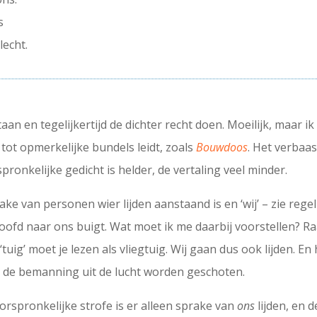
s
lecht.
aan en tegelijkertijd de dichter recht doen. Moeilijk, maar i
 tot opmerkelijke bundels leidt, zoals
Bouwdoos
. Het verbaa
ronkelijke gedicht is helder, de vertaling veel minder.
rake van personen wier lijden aanstaand is en ‘wij’ – zie rege
oofd naar ons buigt. Wat moet ik me daarbij voorstellen? Raar
ig’ moet je lezen als vliegtuig. Wij gaan dus ook lijden. En 
n de bemanning uit de lucht worden geschoten.
orspronkelijke strofe is er alleen sprake van
ons
lijden, en d