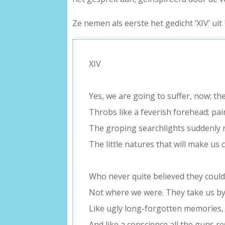
Ze nemen als eerste het gedicht ‘XIV’ uit
XIV
–
Yes, we are going to suffer, now; th
Throbs like a feverish forehead; pain
The groping searchlights suddenly 
The little natures that will make us c
–
Who never quite believed they could 
Not where we were. They take us by
Like ugly long-forgotten memories,
And like a conscience all the guns res