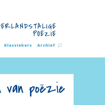
DERLANDSTALIGE
POËZIE
Klassiekers
Archief
n van poëzie