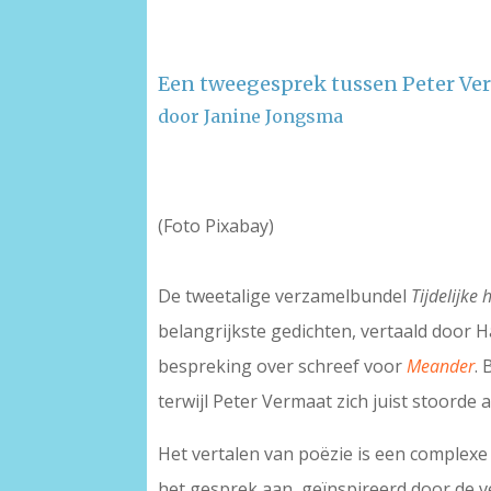
Een tweegesprek tussen Peter Ve
door Janine Jongsma
–
(Foto Pixabay)
De tweetalige verzamelbundel
Tijdelijke 
belangrijkste gedichten, vertaald door
bespreking over schreef voor
Meander
.
terwijl Peter Vermaat zich juist stoord
Het vertalen van poëzie is een complexe
het gesprek aan, geïnspireerd door de v