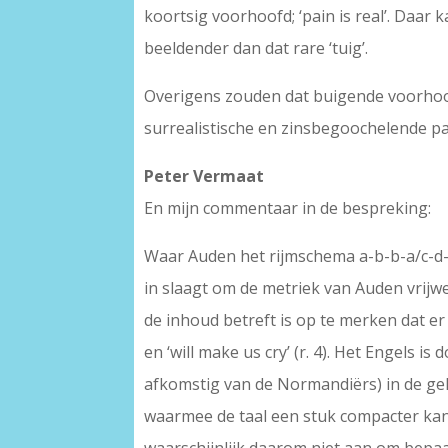
koortsig voorhoofd; ‘pain is real’. Daar ka
beeldender dan dat rare ‘tuig’.
Overigens zouden dat buigende voorhoofd 
surrealistische en zinsbegoochelende p
Peter Vermaat
En mijn commentaar in de bespreking:
Waar Auden het rijmschema a-b-b-a/c-d-e-
in slaagt om de metriek van Auden vrijwe
de inhoud betreft is op te merken dat er h
en ‘will make us cry’ (r. 4). Het Engels 
afkomstig van de Normandiërs) in de gel
waarmee de taal een stuk compacter kan