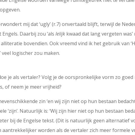
lde Engelse woorden vanwege ruimtegebrek niet te vertalen
 opgeven.
verwondert mij dat ‘ugly’ (r.7) onvertaald blijft, terwijl de Ne
t Engels. Daarbij zou ‘als
lelijk
kwaad dat lang vergeten was’ n
literatie bovendien. Ook vreemd vind ik het gebruik van ‘Hu
’ veel logischer zou maken.
 doe je als vertaler? Volg je de oorspronkelijke vorm zo goed
, of neem je meer vrijheid?
venschikkende zin ‘en wij zijn niet op hun bestaan bedacht / 
e ‘zijn’. Natuurlijk is: ‘Wij zijn hier niet op hun bestaan beda
r bij de Engelse tekst. (Dit is natuurlijk geen alternatief vo
n aantrekkelijker worden als de vertaler zich meer formele v