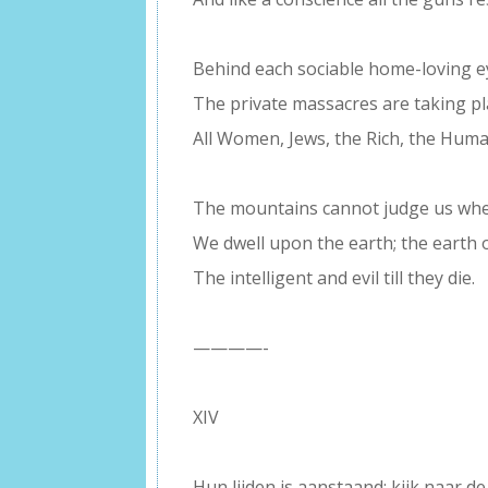
–
Behind each sociable home-loving e
The private massacres are taking pl
All Women, Jews, the Rich, the Huma
–
The mountains cannot judge us when
We dwell upon the earth; the earth
The intelligent and evil till they die.
–
————-
–
XIV
–
Hun lijden is aanstaand; kijk naar de