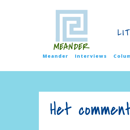
LI
Meander
Interviews
Colu
Het comment