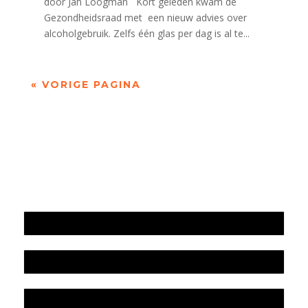
door Jan Loogman Kort geleden kwam de
Gezondheidsraad met een nieuw advies over
alcoholgebruik. Zelfs één glas per dag is al te...
« VORIGE PAGINA
Jaarrekening 2025 en begroting 2026
Jaarverslag 2025
Jaarrekening 2024 en begroting 2025