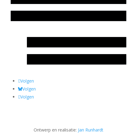
Privacyverklaring Stichting Literatuursite Meander
In memoriam Rob de Vos
Rob de Vos – prijs
Volgen
Volgen
Volgen
Ontwerp en realisatie:
Jan Runhardt