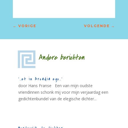
←
VORIGE
VOLGENDE
→
Andere berichten
‘…et in Arcadia ego…’
door Hans Franse Een van mijn oudste
vriendinnen schonk mij voor mijn verjaardag een
gedichtenbundel van de elegische dichter...