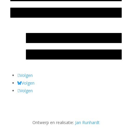
Privacyverklaring Stichting Literatuursite Meander
In memoriam Rob de Vos
Rob de Vos – prijs
Volgen
Volgen
Volgen
Ontwerp en realisatie:
Jan Runhardt