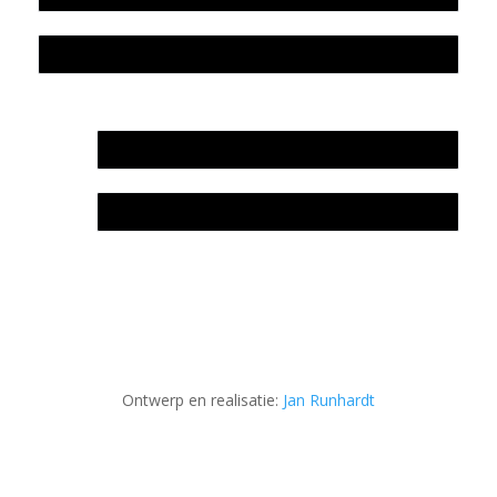
Privacyverklaring Stichting Literatuursite Meander
In memoriam Rob de Vos
Rob de Vos – prijs
Ontwerp en realisatie:
Jan Runhardt