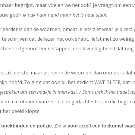
ijnbaar begrijpt, maar voelen we het ook? Je vraagt om een 
auw geel):
ik pak haar hand maar het is haar sjaal
.
 eerder is dan de woorden, omdat je iets ziet waar je direct 
 te schrijven dat de lezer het ook snapt, liefst met zo weinig 
astic soortgenoot heen stappen, een levendig beeld dat nog 
et als eerste, maar zit het ín de woorden: dan ontdek ik dat 
mijn hoofd. Zo ging dat ook bij het gedicht WAT BLEEF, dat 
 gestreken om een haakje in mijn kast. / Soms trek ik het naakt t
en min of meer vanzelf in een gedachtestroom die begon 
t het beeld klopte.
 boekbinden en poëzie. Zie je voor jezelf een toekomst waa