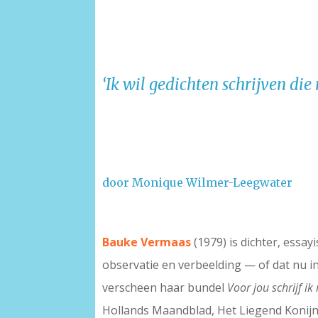
‘Ik wil gedichten schrijven di
door Monique Wilmer-Leegwater
-
Bauke Vermaas
(1979) is dichter, essa
observatie en verbeelding — of dat nu in
verscheen haar bundel
Voor jou schrijf ik
Hollands Maandblad, Het Liegend Konijn