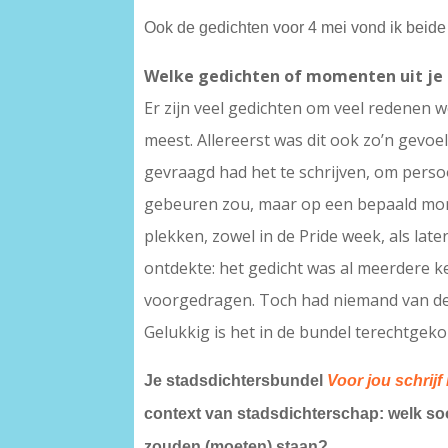
Ook de gedichten voor 4 mei vond ik beide
Welke gedichten of momenten uit je 
Er zijn veel gedichten om veel redenen w
meest. Allereerst was dit ook zo’n gevoe
gevraagd had het te schrijven, om persoon
gebeuren zou, maar op een bepaald mome
plekken, zowel in de Pride week, als late
ontdekte: het gedicht was al meerdere ke
voorgedragen. Toch had niemand van de 
Gelukkig is het in de bundel terechtge
Je stadsdichtersbundel
Voor jou schrijf
context van stadsdichterschap: welk soo
zouden (moeten) staan?