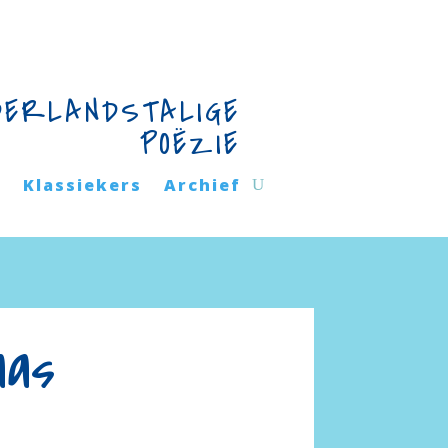
DERLANDSTALIGE
POËZIE
n
Klassiekers
Archief
aas