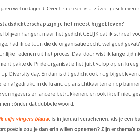
 jaren wel uitdagend. Over herdenken is al zóveel geschreven,
stadsdichterschap zijn je het meest bijgebleven?
el blijven hangen, maar het gedicht GELIJK dat ik schreef vo
lige: had ik de toon die de organisatie zocht, wel goed geva
lijke redenen uit het proces. Daardoor wist ik lange tijd ni
nt pakte de Pride organisatie het juist volop op en kreeg 
r op Diversity day. En dan is dit gedicht ook nog bijgebleven 
ren afgedrukt, in de krant, op ansichtkaarten en op banners,
vormgevers en andere betrokkenen, en ook ikzelf niet, gez
komen zónder dat dubbele woord.
 ik mijn vingers blauw
, is in januari verschenen; als je een
rt poëzie zou je dan erin willen opnemen? Zijn er thema’s o