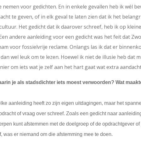
 te nemen voor gedichten. En in enkele gevallen heb ik wél 
t te geven, of in elk geval te laten zien dat ik het belangr
tuur. Het gedicht dat ik daarover schreef, heb ik op kleine
Een andere aanleiding voor een gedicht was het feit dat Zwol
m voor fossielvrije reclame. Onlangs las ik dat er binnenk
k dan wel leuk om te lezen. Hoewel ik niet de illusie heb dat 
ier om iets wat je zelf aan het hart gaat wat extra aandacht
arin je als stadsdichter iets moest verwoorden? Wat maakte
 elke aanleiding heeft zo zijn eigen uitdagingen, maar het spa
dracht of vraag over schreef. Zoals een gedicht naar aanleiding v
rwerpen kunt afstemmen met de doelgroep of de opdrachtgever of j
ef, was er niemand om die afstemming mee te doen.