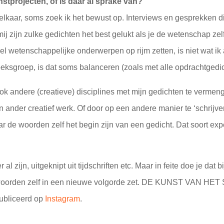
stprojecten, of is daar al sprake van?
lkaar, soms zoek ik het bewust op. Interviews en gesprekken 
 zijn zulke gedichten het best gelukt als je de wetenschap zelf e
l wetenschappelijke onderwerpen op rijm zetten, is niet wat ik 
eksgroep, is dat soms balanceren (zoals met alle opdrachtgedic
ook andere (creatieve) disciplines met mijn gedichten te vermeng
ander creatief werk. Of door op een andere manier te ‘schrijven’,
r de woorden zelf het begin zijn van een gedicht. Dat soort ex
l zijn, uitgeknipt uit tijdschriften etc. Maar in feite doe je dat b
de woorden zelf in een nieuwe volgorde zet. DE KUNST VAN HE
publiceerd op
Instagram
.