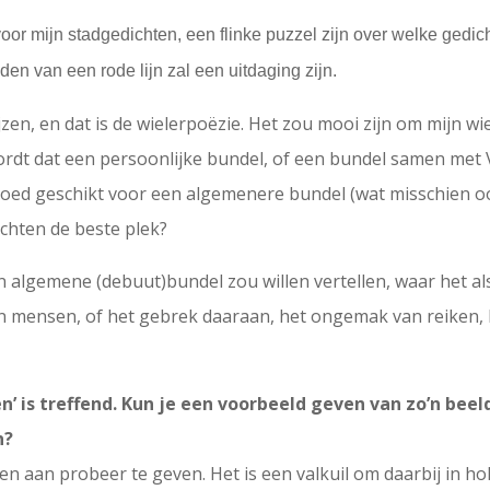
oor mijn stadgedichten, een flinke puzzel zijn over welke gedich
en van een rode lijn zal een uitdaging zijn.
ijzen, en dat is de wielerpoëzie. Het zou mooi zijn om mijn 
ordt dat een persoonlijke bundel, of een bundel samen met
ngoed geschikt voor een algemenere bundel (wat misschien 
ichten de beste plek?
 algemene (debuut)bundel zou willen vertellen, waar het a
en mensen, of het gebrek daaraan, het ongemak van reiken, he
’ is treffend. Kun je een voorbeeld geven van zo’n beel
n?
en aan probeer te geven. Het is een valkuil om daarbij in ho