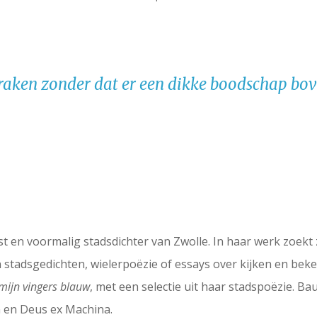
e raken zonder dat er een dikke boodschap bove
yist en voormalig stadsdichter van Zwolle. In haar werk zoek
 stadsgedichten, wielerpoëzie of essays over kijken en beke
 mijn vingers blauw
, met een selectie uit haar stadspoëzie. Ba
 en Deus ex Machina.