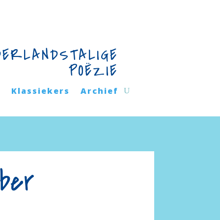
DERLANDSTALIGE
POËZIE
n
Klassiekers
Archief
ober