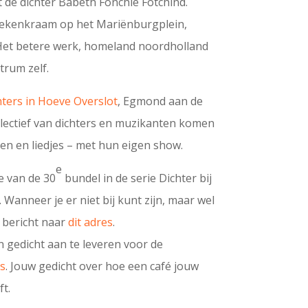
 de dichter Babeth Fonchie Fotchind.
oekenkraam op het Mariënburgplein,
 Het betere werk, homeland noordholland
trum zelf.
hters in Hoeve Overslot
, Egmond aan de
lectief van dichters en muzikanten komen
ten en liedjes – met hun eigen show.
e
e van de 30
bundel in de serie Dichter bij
. Wanneer je er niet bij kunt zijn, maar wel
 bericht naar
dit adres
.
en gedicht aan te leveren voor de
rs
. Jouw gedicht over hoe een café jouw
ft.