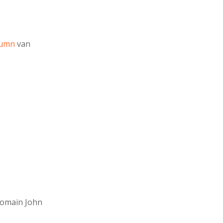
lumn
van
omain John