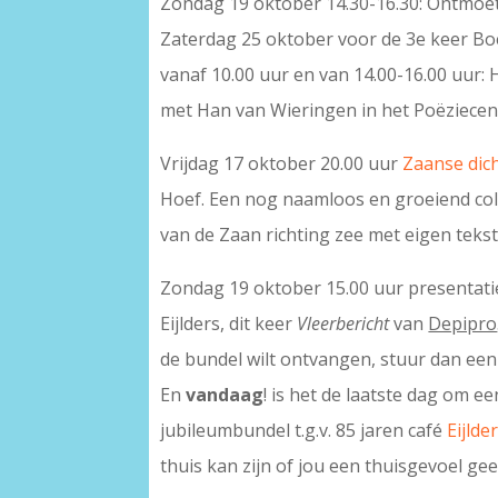
Zondag 19 oktober 14.30-16.30: Ontmoet
Zaterdag 25 oktober voor de 3e keer B
vanaf 10.00 uur en van 14.00-16.00 uur:
met Han van Wieringen in het Poëziecen
Vrijdag 17 oktober 20.00 uur
Zaanse dic
Hoef. Een nog naamloos en groeiend col
van de Zaan richting zee met eigen teks
Zondag 19 oktober 15.00 uur presentati
Eijlders, dit keer
Vleerbericht
van
Depipro
de bundel wilt ontvangen, stuur dan een
En
vandaag
! is het de laatste dag om e
jubileumbundel t.g.v. 85 jaren café
Eijlde
thuis kan zijn of jou een thuisgevoel gee