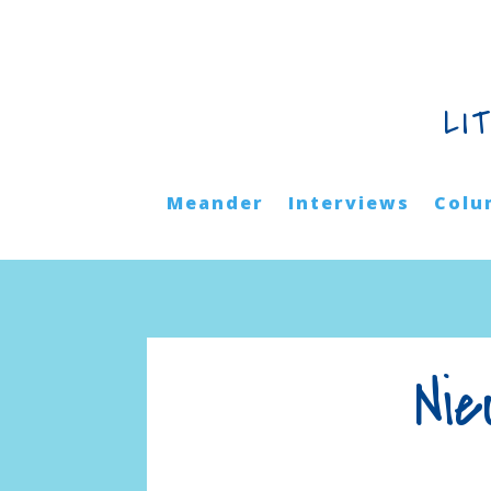
LI
Meander
Interviews
Colu
Nie