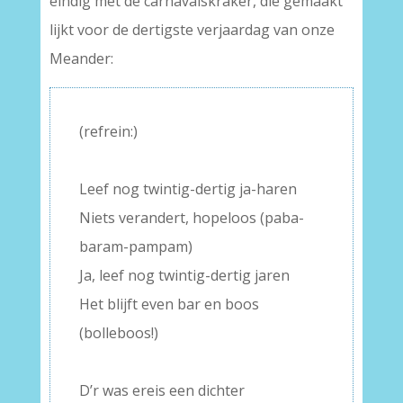
eindig met de carnavalskraker, die gemaakt
lijkt voor de dertigste verjaardag van onze
Meander:
(refrein:)
–
Leef nog twintig-dertig ja-haren
Niets verandert, hopeloos (paba-
baram-pampam)
Ja, leef nog twintig-dertig jaren
Het blijft even bar en boos
(bolleboos!)
–
D’r was ereis een dichter