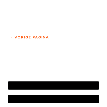
Niets is meer dan niets door Marc Bruynseraede
- - Dichten is denken. Of twijfelen aan datgene
wat je altijd gedacht hebt. In die zin is...
« VORIGE PAGINA
Jaarrekening 2025 en begroting 2026
Jaarverslag 2025