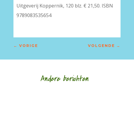
Uitgeverij Koppernik, 120 blz. € 21,50. ISBN
9789083535654
←
VORIGE
VOLGENDE
→
Andere berichten
Hoe een ziek lichaam zich verhoudt tot een zieke