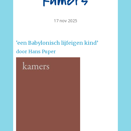
kamers
17 nov 2025
‘een Babylonisch lijfeigen kind’
door Hans Puper