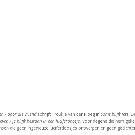
en / door die vriend
schrijft Froukje van der Ploeg in
Soms blijft iets
. D
leven / je blijft bestaan in een luciferdoosje.
Voor degene die hem geken
ensen die geen ingenieuze luciferdoosjes ontwerpen en geen gedichten