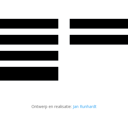
wijze en medewerkers
In memoriam Rob de Vos
idsplan
Rob de Vos – prijs
fon
acyverklaring Stichting
ratuursite Meander
Ontwerp en realisatie:
Jan Runhardt