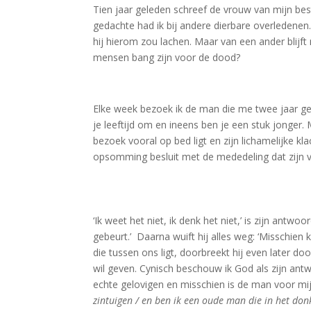
Tien jaar geleden schreef de vrouw van mijn bes
gedachte had ik bij andere dierbare overledenen. T
hij hierom zou lachen. Maar van een ander blijft 
mensen bang zijn voor de dood?
Elke week bezoek ik de man die me twee jaar gele
je leeftijd om en ineens ben je een stuk jonger.
bezoek vooral op bed ligt en zijn lichamelijke kl
opsomming besluit met de mededeling dat zijn va
–
–
‘Ik weet het niet, ik denk het niet,’ is zijn ant
gebeurt.’ Daarna wuift hij alles weg: ‘Misschien
die tussen ons ligt, doorbreekt hij even later doo
wil geven. Cynisch beschouw ik God als zijn antwo
echte gelovigen en misschien is de man voor mi
zintuigen / en ben ik een oude man die in het donk