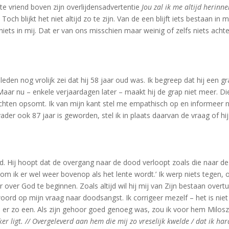
te vriend boven zijn overlijdensadvertentie
Jou zal ik me altijd herinn
och blijkt het niet altijd zo te zijn. Van de een blijft iets bestaan in 
niets in mij. Dat er van ons misschien maar weinig of zelfs niets achter
den nog vrolijk zei dat hij 58 jaar oud was. Ik begreep dat hij een gr
 Maar nu – enkele verjaardagen later – maakt hij de grap niet meer. Di
achten opsomt. Ik van mijn kant stel me empathisch op en informeer niet
der ook 87 jaar is geworden, stel ik in plaats daarvan de vraag of hi
woord. Hij hoopt dat de overgang naar de dood verloopt zoals die naar de
 kom ik er wel weer bovenop als het lente wordt.’ Ik werp niets tegen,
r over God te beginnen. Zoals altijd wil hij mij van Zijn bestaan overt
ord op mijn vraag naar doodsangst. Ik corrigeer mezelf – het is niet f
j er zo een. Als zijn gehoor goed genoeg was, zou ik voor hem Milos
er ligt. // Overgeleverd aan hem die mij zo vreselijk kwelde / dat ik har