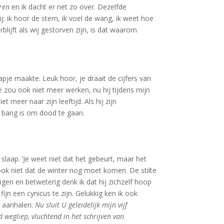
eren
en ik dacht er net zo over. Dezelfde
mij: ik hoor de stem, ik voel de wang, ik weet hoe
blijft als wij gestorven zijn, is dat waarom
apje maakte. Leuk hoor, je draait de cijfers van
e zou ook niet meer werken, nu hij tijdens mijn
 meer naar zijn leeftijd. Als hij zijn
j bang is om dood te gaan.
 slaap. ‘Je weet niet dat het gebeurt, maar het
 ook niet dat de winter nog moet komen. De stilte
uigen en betweterig denk ik dat hij zichzelf hoop
ijn een cynicus te zijn. Gelukkig ken ik ook
z aanhalen:
Nu sluit U geleidelijk mijn vijf
d wegliep, vluchtend in het schrijven van