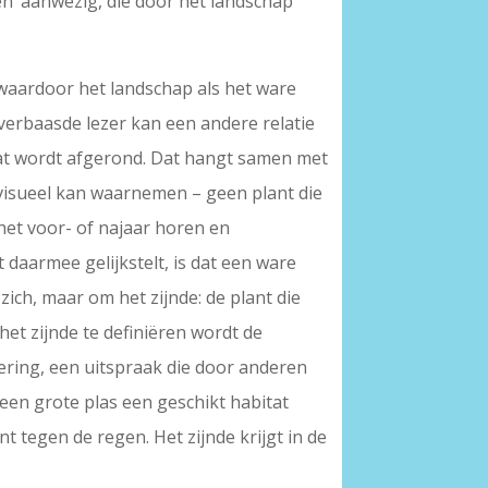
en’ aanwezig, die door het landschap
, waardoor het landschap als het ware
 verbaasde lezer kan een andere relatie
aat wordt afgerond. Dat hangt samen met
el visueel kan waarnemen – geen plant die
 het voor- of najaar horen en
 daarmee gelijkstelt, is dat een ware
 zich, maar om het zijnde: de plant die
et zijnde te definiëren wordt de
wering, een uitspraak die door anderen
een grote plas een geschikt habitat
 tegen de regen. Het zijnde krijgt in de