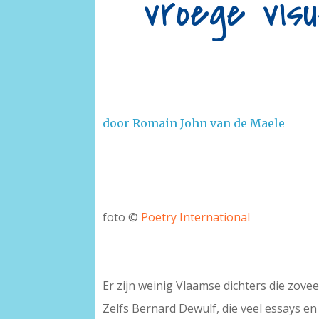
vroege visu
door Romain John van de Maele
foto ©
Poetry International
Er zijn weinig Vlaamse dichters die zov
Zelfs Bernard Dewulf, die veel essays en