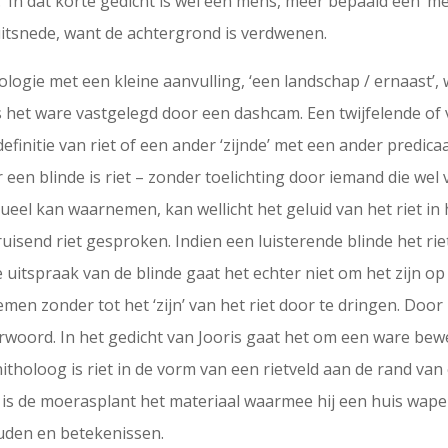
.’ In dat korte gedicht is wel een mens, meer bepaald een ‘m
n uitsnede, want de achtergrond is verdwenen.
utologie met een kleine aanvulling, ‘een landschap / ernaast’
ls het ware vastgelegd door een dashcam. Een twijfelende of
initie van riet of een ander ‘zijnde’ met een ander predic
or een blinde is riet – zonder toelichting door iemand die w
visueel kan waarnemen, kan wellicht het geluid van het riet in
isend riet gesproken. Indien een luisterende blinde het riet
de uitspraak van de blinde gaat het echter niet om het zijn op
 zonder tot het ‘zijn’ van het riet door te dringen. Door h
verwoord. In het gedicht van Jooris gaat het om een ware be
holoog is riet in de vorm van een rietveld aan de rand van 
 is de moerasplant het materiaal waarmee hij een huis wapent
uden en betekenissen.