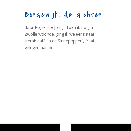
Bordewijk, de dichter
door Rogier de Jong Toen ik nog in
Zwolle woonde, ging ik weleens naar
literair café ‘In de Sinnepoppen’, fraai
gelegen aan de...
wijze en medewerkers
In memoriam Rob de Vos