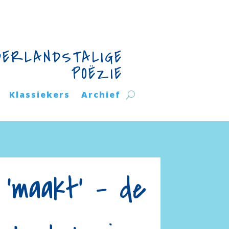
DERLANDSTALIGE
POËZIE
Klassiekers
Archief
 ‘maakt’ – de