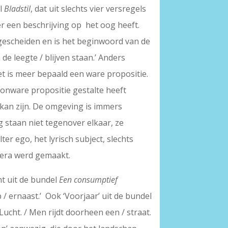
el
Bladstil
, dat uit slechts vier versregels
chter een beschrijving op het oog heeft.
 gescheiden en is het beginwoord van de
n de leegte / blijven staan.’ Anders
et is meer bepaald een ware propositie.
 onware propositie gestalte heeft
 kan zijn. De omgeving is immers
g staan niet tegenover elkaar, ze
er ego, het lyrisch subject, slechts
amera werd gemaakt.
ht uit de bundel
Een consumptief
/ ernaast.’ Ook ‘Voorjaar’ uit de bundel
Lucht. / Men rijdt doorheen een / straat.