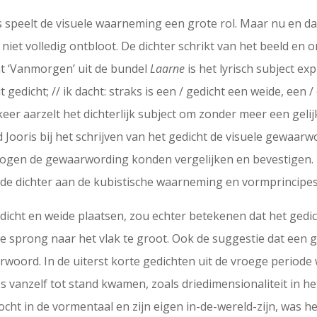
s speelt de visuele waarneming een grote rol. Maar nu en 
niet volledig ontbloot. De dichter schrikt van het beeld en
cht ‘Vanmorgen’ uit de bundel
Laarne
is het lyrisch subject e
it gedicht; // ik dacht: straks is een / gedicht een weide, een 
eer aarzelt het dichterlijk subject om zonder meer een geli
d Jooris bij het schrijven van het gedicht de visuele gewaarw
r ogen de gewaarwording konden vergelijken en bevestigen. 
 de dichter aan de kubistische waarneming en vormprincipes
dicht en weide plaatsen, zou echter betekenen dat het gedi
 de sprong naar het vlak te groot. Ook de suggestie dat een
rwoord. In de uiterst korte gedichten uit de vroege periode w
s vanzelf tot stand kwamen, zoals driedimensionaliteit in h
 zocht in de vormentaal en zijn eigen in-de-wereld-zijn, was h