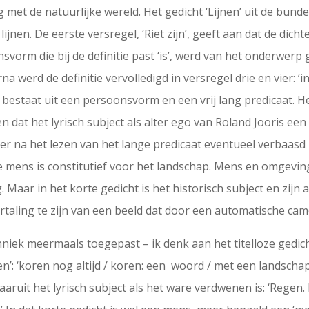
 met de natuurlijke wereld. Het gedicht ‘Lijnen’ uit de bund
n lijnen. De eerste versregel, ‘Riet zijn’, geeft aan dat de di
vorm die bij de definitie past ‘is’, werd van het onderwerp
rna werd de definitie vervolledigd in versregel drie en vier: ‘i
e bestaat uit een persoonsvorm en een vrij lang predicaat. H
dat het lyrisch subject als alter ego van Roland Jooris een
er na het lezen van het lange predicaat eventueel verbaasd
de mens is constitutief voor het landschap. Mens en omgevin
aar in het korte gedicht is het historisch subject en zijn alt
 vertaling te zijn van een beeld dat door een automatische c
niek meermaals toegepast – ik denk aan het titelloze gedic
’: ‘koren nog altijd / koren: een woord / met een landschap 
ruit het lyrisch subject als het ware verdwenen is: ‘Regen. 