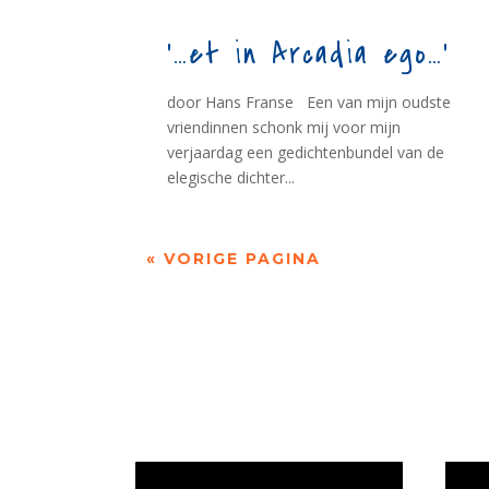
‘…et in Arcadia ego…’
door Hans Franse Een van mijn oudste
vriendinnen schonk mij voor mijn
verjaardag een gedichtenbundel van de
elegische dichter...
« VORIGE PAGINA
Jaarrekening 2025 en begroting
Werk