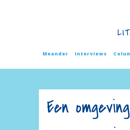
LI
Meander
Interviews
Colu
Een omgeving