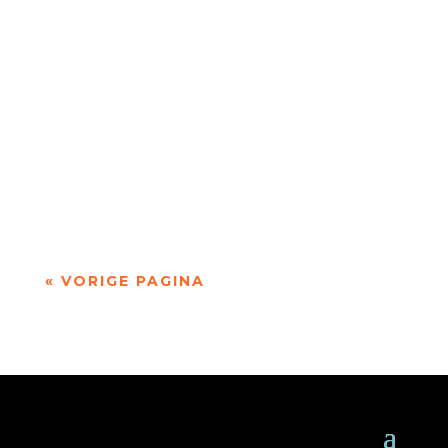
Niets is meer dan niets door Marc Bruynseraede
- - Dichten is denken. Of twijfelen aan datgene
wat je altijd gedacht hebt. In die zin is...
« VORIGE PAGINA