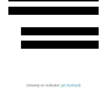
Privacyverklaring Stichting Literatuursite Meander
In memoriam Rob de Vos
Rob de Vos – prijs
Ontwerp en realisatie:
Jan Runhardt