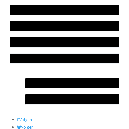
Werkwijze en medewerkers
Beleidsplan
Colofon
Privacyverklaring Stichting Literatuursite Meander
In memoriam Rob de Vos
Rob de Vos – prijs
Volgen
Volgen