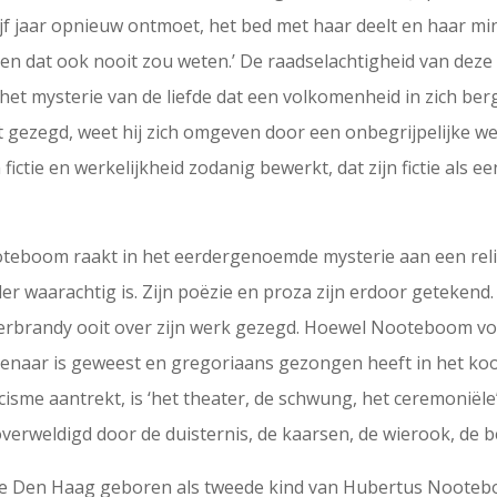
vijf jaar opnieuw ontmoet, het bed met haar deelt en haar min
ist, en dat ook nooit zou weten.’ De raadselachtigheid van dez
 mysterie van de liefde dat een volkomenheid in zich bergt,
ezegd, weet hij zich omgeven door een onbegrijpelijke werkel
ictie en werkelijkheid zodanig bewerkt, dat zijn fictie als ee
teboom raakt in het eerdergenoemde mysterie aan een relig
 waarachtig is. Zijn poëzie en proza zijn erdoor getekend. 
 Gerbrandy ooit over zijn werk gezegd. Hoewel Nooteboom vo
ienaar is geweest en gregoriaans gezongen heeft in het koor
isme aantrekt, is ‘het theater, de schwung, het ceremoniële’
overweldigd door de duisternis, de kaarsen, de wierook, de b
te Den Haag geboren als tweede kind van Hubertus Nooteb