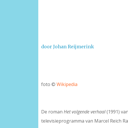
door Johan Reijmerink
foto ©
Wikipedia
–
–
De roman
Het volgende verhaal
(1991) van
televisieprogramma van Marcel Reich Ra