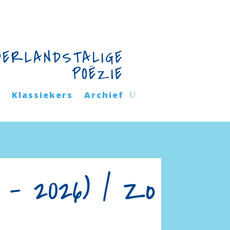
DERLANDSTALIGE
POËZIE
n
Klassiekers
Archief
 – 2026) / Zo