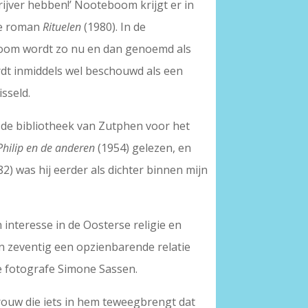
rijver hebben!’ Nooteboom krijgt er in
lle roman
Rituelen
(1980). In de
eboom wordt zo nu en dan genoemd als
rdt inmiddels wel beschouwd als een
sseld.
n de bibliotheek van Zutphen voor het
Philip en de anderen
(1954) gelezen, en
82) was hij eerder als dichter binnen mijn
 interesse in de Oosterse religie en
ren zeventig een opzienbarende relatie
de fotografe Simone Sassen.
rouw die iets in hem teweegbrengt dat