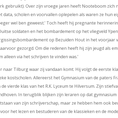
erk gebruikt). Over zijn vroege jaren heeft Nooteboom zich n
t data, scholen en voorvallen oplepelen als waren ze hun ei
roeger wel ben geweest.’ Toch heeft hij pregnante herinne
Duitse soldaten en het bombardement op het vliegveld Ypen
vergissingsbombardement op Bezuiden Hout in het voorjaar v
rvoor gezorgd. Om die redenen heeft hij zijn jeugd als emo
m alleen via het schrijven te vinden was.’
r naar Tilburg waar zij vandaan komt. Hij volgt de eerste k
eke kostscholen. Allereerst het Gymnasium van de paters Fr
in de vierde klas van het R.K. Lyceum te Hilversum. Zijn stie
dhoven. In terugblik blijken zijn leraren op dat gymnasium 
ontstaan van zijn schrijverschap, maar ze hebben hem ook 
e voor het lezen en bestuderen van de klassieken en de moder