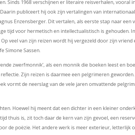
. Sinds 1968 verschijnen er literaire reisverhalen, vooral i
Daarin publiceert hij ook zijn vertalingen van internationa
gnus Enzensberger. Dit vertalen, als eerste stap naar een 
e tijd voor hermetisch en intellectualistisch is gehouden. In 
Op veel van zijn reizen wordt hij vergezeld door zijn vrien
rafe Simone Sassen.
ende zwerfmonnik’, als een monnik die boeken leest en boeken 
 reflectie. Zijn reizen is daarmee een pelgrimeren geworden
ek vormt de neerslag van de vele jaren omvattende pelgri
ten. Hoewel hij meent dat een dichter in een kleiner onder
ltijd thuis is, zit toch daar de kern van zijn gevoel, een reser
voor de poëzie. Het andere werk is meer exterieur, letterlijk