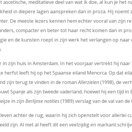
scetische, meditatieve deel van wat ik doe, al kun je het nat
jkheid in diepere lagen aanspreken dan in proza. Hij noemt 
dichter. De meeste lezers kennen hem echter vooral van zijn r
nders, compacter en beter tot haar recht komen dan in pr
eligie en de kunsten roept in zijn werk het verlangen op naar
.
in zijn huis in Amsterdam. In het voorjaar vertrekt hij naar
herfst leeft hij op het Spaanse eiland Menorca. Op dat eiland
nd zijn terug te vinden in de roman
Allerzielen
(1998), de ve
ouwt Spanje als zijn tweede vaderland, hoewel hij een tijd in
ijze in zijn
Berlijnse notities
(1989) verslag van de val van de
ven achter de rug, waarin hij zich openstelt voor allerlei cu
ld zijn. Al met al heeft dit een veelzijdig en markant schr