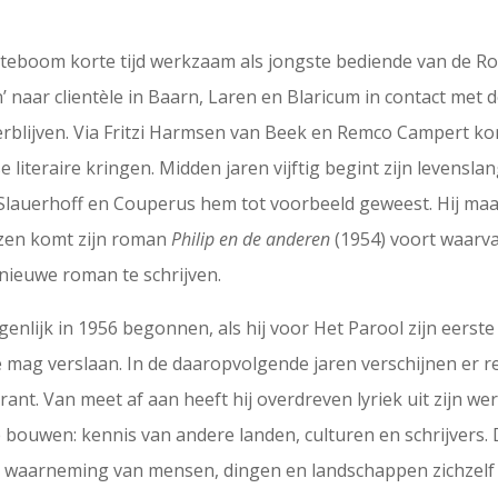
teboom korte tijd werkzaam als jongste bediende van de Ro
’ naar clientèle in Baarn, Laren en Blaricum in contact met
erblijven. Via Fritzi Harmsen van Beek en Remco Campert ko
literaire kringen. Midden jaren vijftig begint zijn levensla
er Slauerhoff en Couperus hem tot voorbeeld geweest. Hij maa
eizen komt zijn roman
Philip en de anderen
(1954) voort waarva
en nieuwe roman te schrijven.
igenlijk in 1956 begonnen, als hij voor Het Parool zijn eerst
 mag verslaan. In de daaropvolgende jaren verschijnen er re
ant. Van meet af aan heeft hij overdreven lyriek uit zijn wer
 bouwen: kennis van andere landen, culturen en schrijvers. D
e waarneming van mensen, dingen en landschappen zichzelf te