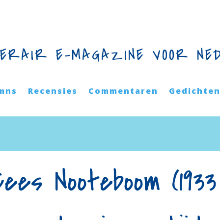
TERAIR E-MAGAZINE VOOR NE
mns
Recensies
Commentaren
Gedichte
Cees Nooteboom (1933