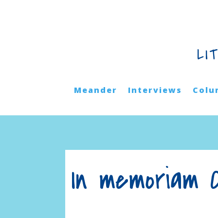
LI
Meander
Interviews
Colu
In memoriam 