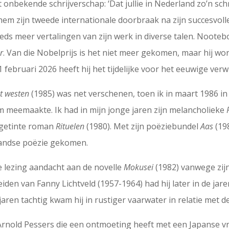
t onbekende schrijverschap: ‘Dat jullie in Nederland zo’n sch
r hem zijn tweede internationale doorbraak na zijn succesvo
eeds meer vertalingen van zijn werk in diverse talen. Noot
r
. Van die Nobelprijs is het niet meer gekomen, maar hij wo
februari 2026 heeft hij het tijdelijke voor het eeuwige verwi
t westen
(1985) was net verschenen, toen ik in maart 1986 i
meemaakte. Ik had in mijn jonge jaren zijn melancholieke
l getinte roman
Rituelen
(1980). Met zijn poëziebundel
Aas
(19
andse poëzie gekomen.
 lezing aandacht aan de novelle
Mokusei
(1982) vanwege zijn
eiden van Fanny Lichtveld (1957-1964) had hij later in de ja
jaren tachtig kwam hij in rustiger vaarwater in relatie met 
 Arnold Pessers die een ontmoeting heeft met een Japanse v