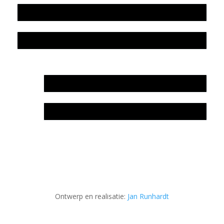
Colofon
Privacyverklaring Stichting Literatuursite Meander
In memoriam Rob de Vos
Rob de Vos – prijs
Ontwerp en realisatie:
Jan Runhardt