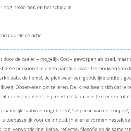
 nog helderder, en het schiep in
aad duurde de actie
rdt door de zaaier – mogelijk God – geworpen als zaad, maa
t deze persoon zijn eigen paradijs, maar het bouwen van de
werkplaats, de hemel, de plek waar een goddelijke entiteit g
weg. Observeren om te leren. De ik realiseert zich dat je he
s. Dit eureka moment inspireert de ik om iets te creëren tot 
, namelijk: ‘babyvet ongeboren’, ‘inspectie van de troepen’, ‘
’ is toepasselijk voor de inhoud. In allerlei vormen nestelt de
log, verwondering, liefde, reflectie, filosofie en de samens