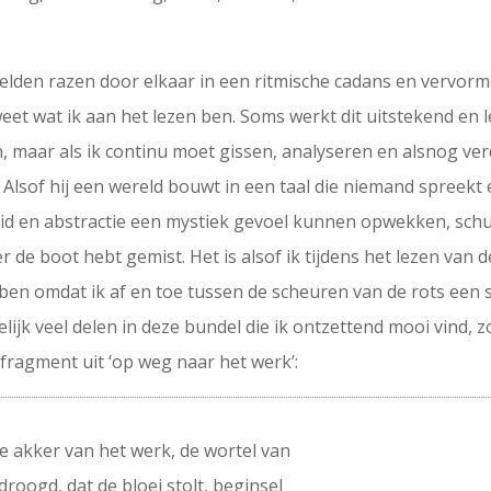
.
lden razen door elkaar in een ritmische cadans en vervorm
weet wat ik aan het lezen ben. Soms werkt dit uitstekend en
ijn, maar als ik continu moet gissen, analyseren en alsnog verd
t. Alsof hij een wereld bouwt in een taal die niemand spreek
id en abstractie een mystiek gevoel kunnen opwekken, schuil
er de boot hebt gemist. Het is alsof ik tijdens het lezen van
n omdat ik af en toe tussen de scheuren van de rots een sch
lijk veel delen in deze bundel die ik ontzettend mooi vind, 
fragment uit ‘op weg naar het werk’:
e akker van het werk, de wortel van
droogd, dat de bloei stolt, beginsel