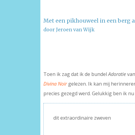
Met een pikhouweel in een berg 
door Jeroen van Wijk
–
–
Toen ik zag dat ik de bundel
Adoratie
van
Divina Noir
gelezen. Ik kan mij herinner
precies gezegd werd. Gelukkig ben ik nu
dit extraordinaire zweven
–