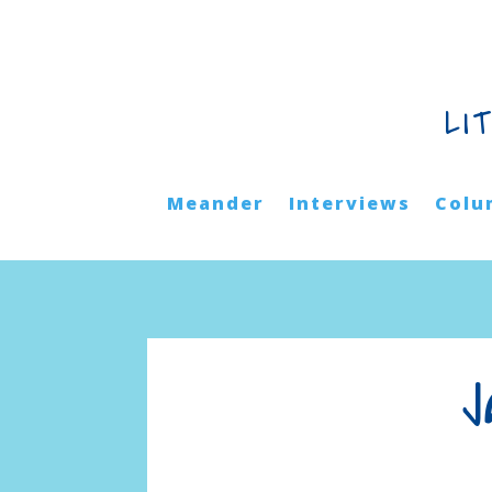
LI
Meander
Interviews
Colu
J