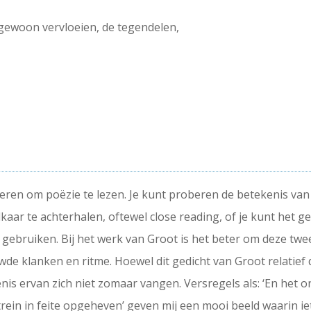
 gewoon vervloeien, de tegendelen,
ieren om poëzie te lezen. Je kunt proberen de betekenis van 
aar te achterhalen, oftewel close reading, of je kunt het ged
 gebruiken. Bij het werk van Groot is het beter om deze twe
e klanken en ritme. Hoewel dit gedicht van Groot relatief d
kenis ervan zich niet zomaar vangen. Versregels als: ‘En he
 trein in feite opgeheven’ geven mij een mooi beeld waarin ie