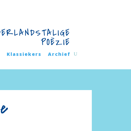
DERLANDSTALIGE
POËZIE
n
Klassiekers
Archief
ie