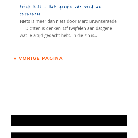
Erick Kila – Het geruis van wind en
betekenis
Niets is meer dan niets door Marc Bruynseraede
- - Dichten is denken. Of twijfelen aan datgene
wat je altijd gedacht hebt. In die zin is...
« VORIGE PAGINA
Jaarrekening 2025 en begroting 2026
Jaarverslag 2025