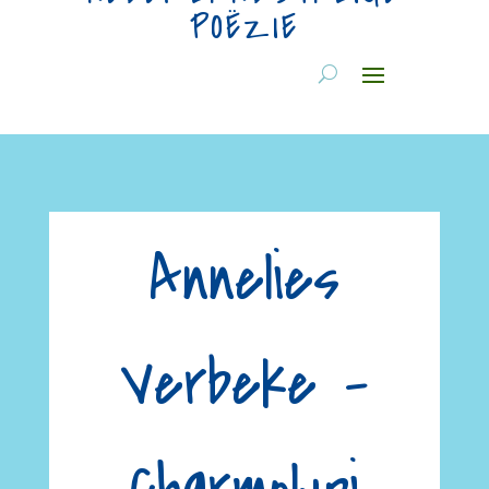
POËZIE
Annelies
Verbeke –