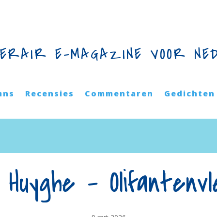
TERAIR E-MAGAZINE VOOR NE
mns
Recensies
Commentaren
Gedichten
 Huyghe – Olifantenvl