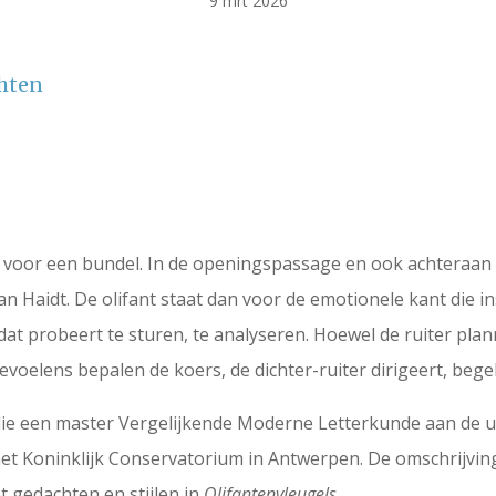
9 mrt 2026
chten
el voor een bundel. In de openingspassage en ook achteraan
 Haidt. De olifant staat dan voor de emotionele kant die inst
at probeert te sturen, te analyseren. Hoewel de ruiter plan
evoelens bepalen de koers, de dichter-ruiter dirigeert, begel
e een master Vergelijkende Moderne Letterkunde aan de un
 Koninklijk Conservatorium in Antwerpen. De omschrijving 
t gedachten en stijlen in
Olifantenvleugels
.