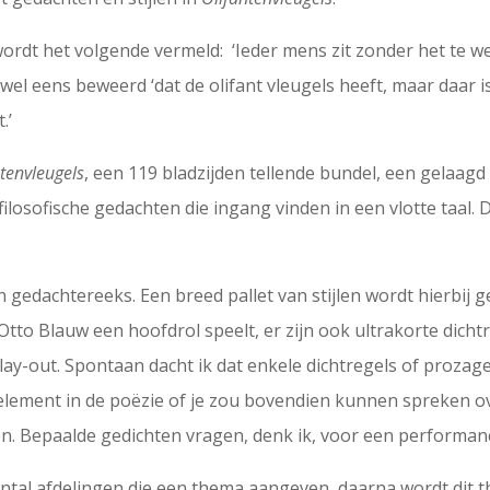
 wordt het volgende vermeld: ‘Ieder mens zit zonder het te w
wel eens beweerd ‘dat de olifant vleugels heeft, maar daar is
.’
tenvleugels
, een 119 bladzijden tellende bundel, een gelaag
 filosofische gedachten die ingang vinden in een vlotte taal.
 gedachtereeks. Een breed pallet van stijlen wordt hierbij ge
tto Blauw een hoofdrol speelt, er zijn ook ultrakorte dicht
lay-out. Spontaan dacht ik dat enkele dichtregels of proza
lement in de poëzie of je zou bovendien kunnen spreken over
. Bepaalde gedichten vragen, denk ik, voor een performan
tal afdelingen die een thema aangeven, daarna wordt dit 