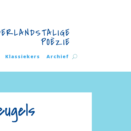
DERLANDSTALIGE
POËZIE
Klassiekers
Archief
eugels