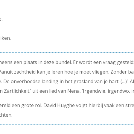
.
b,
iken.
ens een plaats in deze bundel. Er wordt een vraag gesteld: ‘Z
anuit zachtheid kan je leren hoe je moet vliegen. Zonder ban
 De onverhoedse landing in het grasland van je hart. (…)’. A
hen Zärtlichkeit.’ uit een lied van Nena, ‘Irgendwie, irgendwo,
reld een grote rol. David Huyghe volgt hierbij vaak een st
chten.