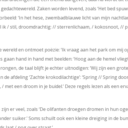
jn gedachtewereld. Zaken worden levend, zoals ‘Het bed spuwt
oorbeeld: ‘In het hese, zwembadblauwe licht van mijn nachtla
k / stil, droomdrachtig: // sterrenlichaam, / kokosnoot, // 
.
de wereld en ontmoet poëzie: ‘Ik vraag aan het park om mij 
ns gaan hand in hand met beelden: ‘Hoog aan de hemel vliegt
gen, de taal blijft je echter uitnodigen: ‘Wij zijn een grot
in de afdeling ‘Zachte krokodilachtige’: ‘Spring // Spring d
 / met een droom in je buidel.’ Deze regels lezen als een e
 zijn er veel, zoals ‘De olifanten droegen dromen in hun og
nder suiker.’ Soms schuilt ook een kleine dreiging in de bunde
ds laat / nog over straat.’