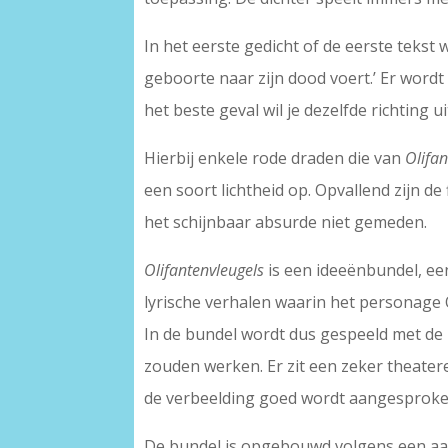
In het eerste gedicht of de eerste tekst
geboorte naar zijn dood voert.’ Er wordt 
het beste geval wil je dezelfde richting uit
Hierbij enkele rode draden die van
Olifan
een soort lichtheid op. Opvallend zijn de
het schijnbaar absurde niet gemeden.
Olifantenvleugels
is een ideeënbundel, een
lyrische verhalen waarin het personage O
In de bundel wordt dus gespeeld met de 
zouden werken. Er zit een zeker theatere
de verbeelding goed wordt aangesproken
De bundel is opgebouwd volgens een aan