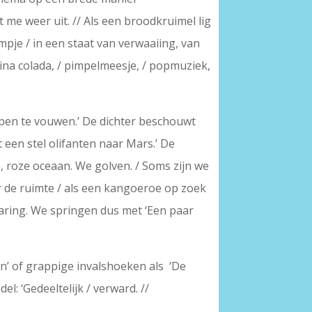
 me weer uit. // Als een broodkruimel lig
mpje / in een staat van verwaaiing, van
pina colada, / pimpelmeesje, / popmuziek,
open te vouwen.’ De dichter beschouwt
 een stel olifanten naar Mars.’ De
e, roze oceaan. We golven. / Soms zijn we
oor de ruimte / als een kangoeroe op zoek
rvaring. We springen dus met ‘Een paar
en’ of grappige invalshoeken als ‘De
l: ‘Gedeeltelijk / verward. //