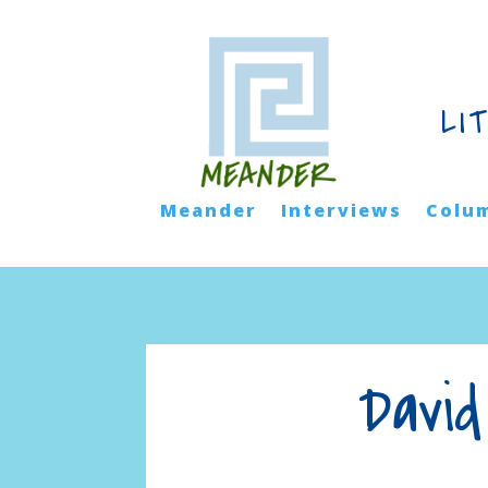
LI
Meander
Interviews
Colu
David