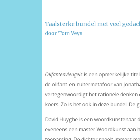
Taalsterke bundel met veel geda
door Tom Veys
–
–
Olifantenvleugels
is een opmerkelijke tit
de olifant-en-ruitermetafoor van Jonathan
vertegenwoordigt het rationele denken d
koers. Zo is het ook in deze bundel. De g
David Huyghe is een woordkunstenaar di
eveneens een master Woordkunst aan het
toepassing. De dichter speelt immers me