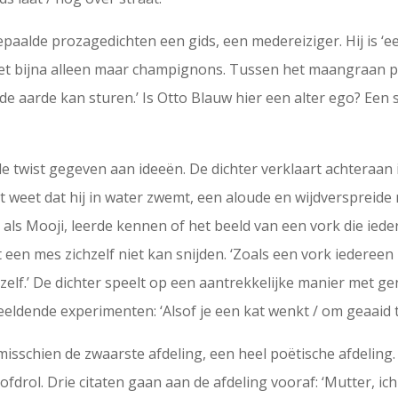
paalde prozagedichten een gids, een medereiziger. Hij is ‘ee
ij eet bijna alleen maar champignons. Tussen het maangraan 
 de aarde kan sturen.’ Is Otto Blauw hier een alter ego? Een
ele twist gegeven aan ideeën. De dichter verklaart achteraa
et weet dat hij in water zwemt, een aloude en wijdverspreide
s Mooji, leerde kennen of het beeld van een vork die ieder
een mes zichzelf niet kan snijden. ‘Zoals een vork iedereen k
elf.’ De dichter speelt op een aantrekkelijke manier met ge
eeldende experimenten: ‘Alsof je een kat wenkt / om geaaid te 
 misschien de zwaarste afdeling, een heel poëtische afdeling
drol. Drie citaten gaan aan de afdeling vooraf: ‘Mutter, ic