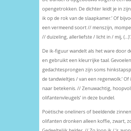
opengetrokken. De dichter leidt je in zi
ik op de rok van de slaapkamer.’ Of bijv
een vermeend soort // menszijn, mompel i
// duizeling, allerliefste / licht in / mij, (…)’
De ik-figuur wandelt als het ware door 
en gebruikt een kleurrijke taal. Gevoele
gedachtesprongen zijn soms hinkstapspron
de tandwieltjes / van een regenwolk.’ Of 
naar betekenis. // Zenuwachtig, hoopvol,
olifantenvleugels’ in deze bundel.
Poëtische oneliners of beeldende zinnen
olifanten dronken alleen koffie, zwart, zo
Gedeeltelijk helder. // Zo loop ik / ’s avon