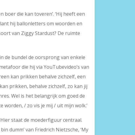
n boer die kan toveren’. ‘Hij heeft een
plant hij ballonletters om woorden en
 soort van Ziggy Stardust? De ruimte
n in de bundel de oorsprong van enkele
 metafoor die hij via YouTubevideo’s van
een kan prikken behalve zichzelf, een
an prikken, behalve zichzelf, zo kan jij
nres. Wel is het belangrijk om goed de
worden, / zo vis je mij / uit mijn wolk.’
. Hier staat de moederfiguur centraal.
h bin dumm’ van Friedrich Nietzsche, ‘My