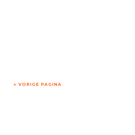
Niets is meer dan niets door Marc Bruynseraede
- - Dichten is denken. Of twijfelen aan datgene
wat je altijd gedacht hebt. In die zin is...
« VORIGE PAGINA