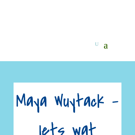
Maya Wuytack –
Iets wat