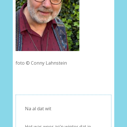
foto © Conny Lahnstein
Na al dat wit
–
Het was weer zo’n winter dat je