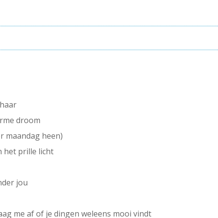
 haar
warme droom
or maandag heen)
et prille licht
nder jou
aag me af of je dingen weleens mooi vindt