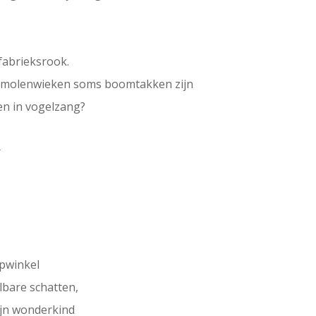
fabrieksrook.
windmolenwieken soms boomtakken zijn
en in vogelzang?
r
opwinkel
bare schatten,
jn wonderkind