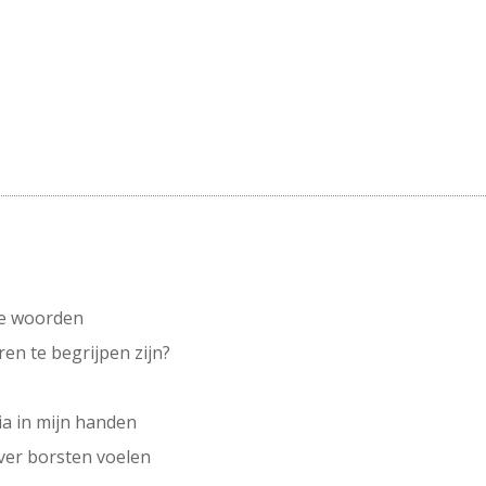
ge woorden
en te begrijpen zijn?
ia in mijn handen
ver borsten voelen