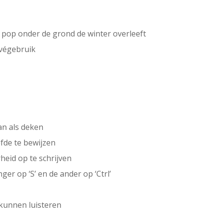
n pop onder de grond de winter overleeft
ivégebruik
an als deken
fde te bewijzen
eid op te schrijven
er op ‘S’ en de ander op ‘Ctrl’
kunnen luisteren