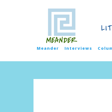
LI
Meander
Interviews
Colu