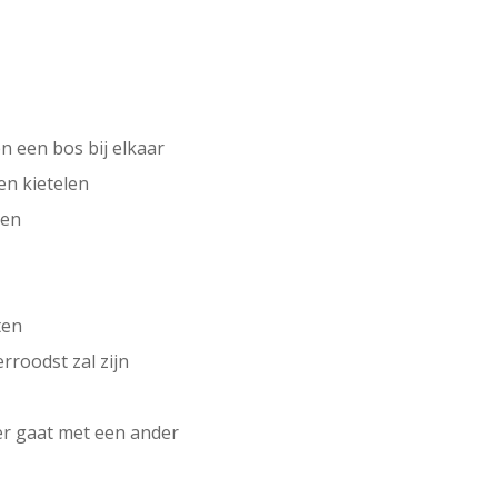
 een bos bij elkaar
en kietelen
den
ten
erroodst zal zijn
hter gaat met een ander