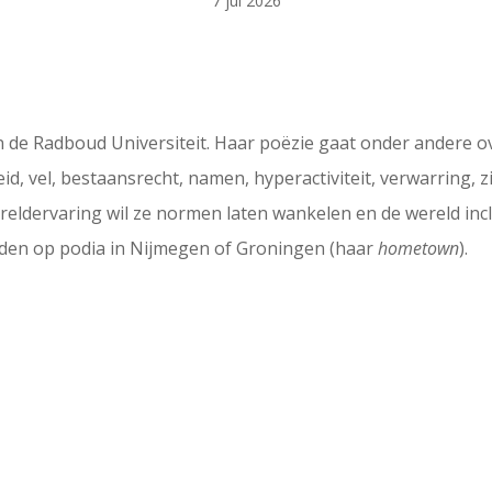
7 jul 2026
n de Radboud Universiteit. Haar poëzie gaat onder andere ov
id, vel, bestaansrecht, namen, hyperactiviteit, verwarring, 
wereldervaring wil ze normen laten wankelen en de wereld in
inden op podia in Nijmegen of Groningen (haar
hometown
).