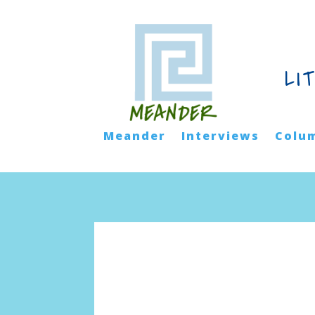
LI
Meander
Interviews
Colu