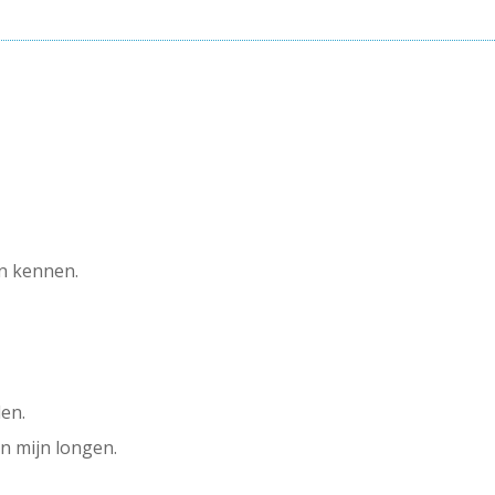
en kennen.
den.
in mijn longen.