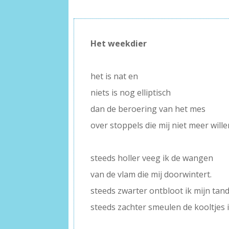
Het weekdier
–
het is nat en
niets is nog elliptisch
dan de beroering van het mes
over stoppels die mij niet meer will
–
steeds holler veeg ik de wangen
van de vlam die mij doorwintert.
steeds zwarter ontbloot ik mijn tan
steeds zachter smeulen de kooltjes 
–