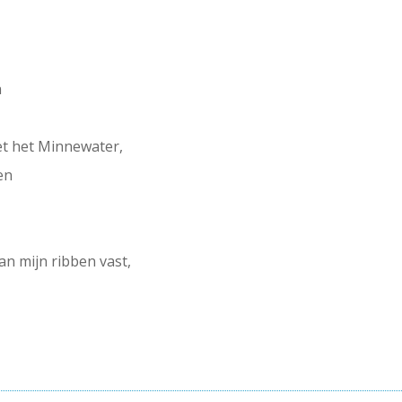
n
et het Minnewater,
en
n mijn ribben vast,