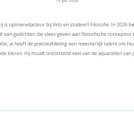
13 jun 2026
ij is opinieredacteur bij
Veto
en studeert Filosofie. In 2026 b
houdt van gedichten die vlees geven aan filosofische concepte
ptie, al heeft de poëzieafdeling een meesterlijk talent om hem
nde kleren. Hij houdt ontzettend veel van de aquarellen van 