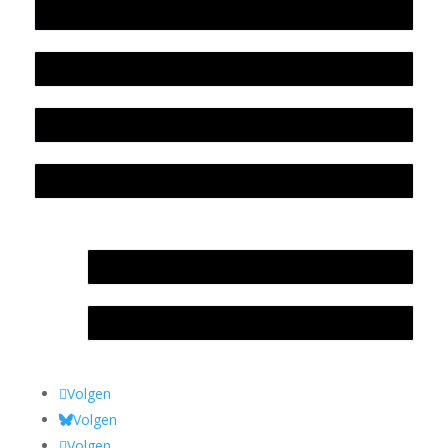
Werkwijze en medewerkers
Beleidsplan
Colofon
Privacyverklaring Stichting Literatuursite Meander
In memoriam Rob de Vos
Rob de Vos – prijs
Volgen
Volgen
Volgen