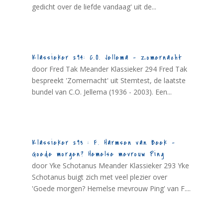
gedicht over de liefde vandaag' uit de...
Klassieker 294: C.O. Jellema – Zomernacht
door Fred Tak Meander Klassieker 294 Fred Tak
bespreekt 'Zomernacht' uit Stemtest, de laatste
bundel van C.O. Jellema (1936 - 2003). Een...
Klassieker 293 : F. Harmsen van Beek –
Goede morgen? Hemelse mevrouw Ping
door Yke Schotanus Meander Klassieker 293 Yke
Schotanus buigt zich met veel plezier over
'Goede morgen? Hemelse mevrouw Ping' van F....