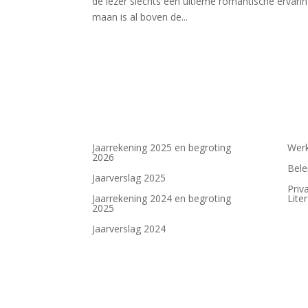
de lezer slechts een ultieme romantische ervaring
maan is al boven de...
Jaarrekening 2025 en begroting
Werk
2026
Bele
Jaarverslag 2025
Priv
Jaarrekening 2024 en begroting
Lite
2025
Jaarverslag 2024