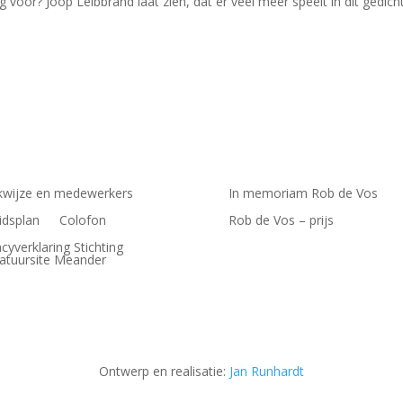
 voor? Joop Leibbrand laat zien, dat er veel meer speelt in dit gedich
wijze en medewerkers
In memoriam Rob de Vos
idsplan
Colofon
Rob de Vos – prijs
acyverklaring Stichting
ratuursite Meander
Ontwerp en realisatie:
Jan Runhardt