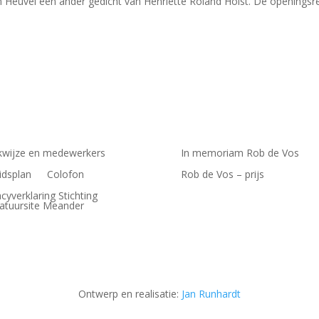
m Heuvel een ander gedicht van Henriette Roland Holst. De openingsr
wijze en medewerkers
In memoriam Rob de Vos
idsplan
Colofon
Rob de Vos – prijs
acyverklaring Stichting
ratuursite Meander
Ontwerp en realisatie:
Jan Runhardt