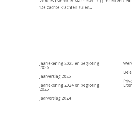
Woltjes (Meander Klassieker 16) presenteert Pi
‘De zachte krachten zullen...
Jaarrekening 2025 en begroting
Werk
2026
Bele
Jaarverslag 2025
Priv
Jaarrekening 2024 en begroting
Lite
2025
Jaarverslag 2024