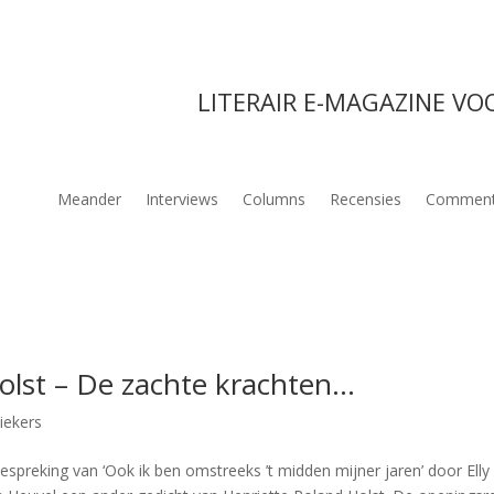
LITERAIR E-MAGAZINE VO
Meander
Interviews
Columns
Recensies
Comment
Holst – De zachte krachten…
iekers
preking van ‘Ook ik ben omstreeks ’t midden mijner jaren’ door Elly