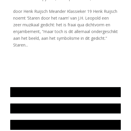
door Henk Ruijsch Meander Klassieker 19 Henk Ruijsch
noemt ‘Staren door het raam’ van J.H. Leopold een
zeer muzikaal gedicht: het is fraai qua dichtvorm en
enjambement, “maar toch is dit allemaal ondergeschikt
aan het beeld, aan het symbolisme in dit gedicht.”
Staren...
Jaarrekening 2025 en begroting 2026
Jaarverslag 2025
Jaarrekening 2024 en begroting 2025