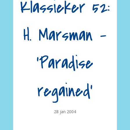
Klassieker 52:
H. Marsman –
‘Paradise
regained’
28 jan 2004