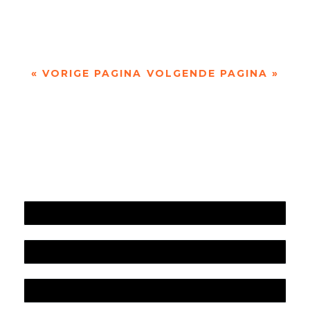
'Bommen'...
« VORIGE PAGINA
VOLGENDE PAGINA »
Jaarrekening 2025 en begroting 2026
Jaarverslag 2025
Jaarrekening 2024 en begroting 2025