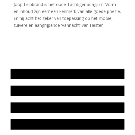
Joop Leibbrand is het oude Tachtiger adagium ‘Vorm
en inhoud zijn één’ een kenmerk van alle goede poëzie.
En hij acht het zeker van toepassing op het mooie,
zuivere en aangrijpende ‘Vannacht’ van Hester...
Jaarrekening 2025 en begroting 2026
Jaarverslag 2025
Jaarrekening 2024 en begroting 2025
Jaarverslag 2024