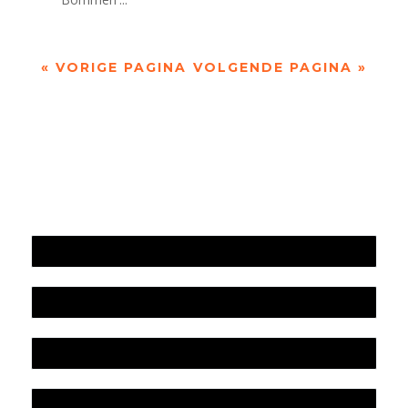
« VORIGE PAGINA
VOLGENDE PAGINA »
Jaarrekening 2025 en begroting 2026
Jaarverslag 2025
Jaarrekening 2024 en begroting 2025
Jaarverslag 2024